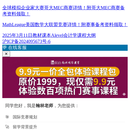
全球模拟企业家大赛哥大MEC商赛详情！附哥大MEC商赛备
考资料领取！
MathLeague美国数学大联盟竞赛详情！附赛事备考资料领取！
发
分
标
2025年3月11日
教材课本
Alevel会计学课程大纲
布
类
签
沪ICP备2024095673号-6
于
💬
在线客服
✕
同学您好，我是
翰林老师
，为您提供：
🎯
国际竞赛规划
🚀
留学背景提升