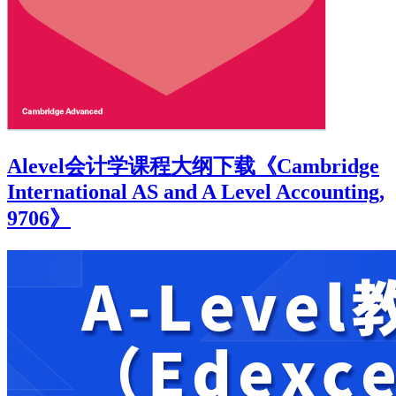
Alevel会计学课程大纲下载《Cambridge
International AS and A Level Accounting,
9706》