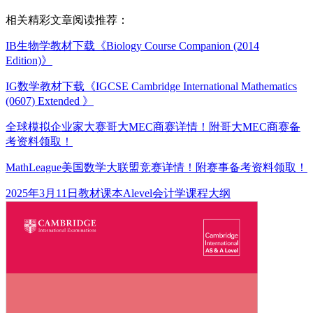
相关精彩文章阅读推荐：
IB生物学教材下载《Biology Course Companion (2014
Edition)》
IG数学教材下载《IGCSE Cambridge International Mathematics
(0607) Extended 》
全球模拟企业家大赛哥大MEC商赛详情！附哥大MEC商赛备
考资料领取！
MathLeague美国数学大联盟竞赛详情！附赛事备考资料领取！
发
分
标
2025年3月11日
教材课本
Alevel会计学课程大纲
布
类
签
于