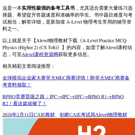
实用性极强的备考工具书
这是一本
，尤其适合需要大量练习选
择题、希望提升答题速度和准确率的学生。书中题目难度与考
试相当，解答详细，是新加坡 A-Level 物理考生常用的辅导资
料之一。
以上就是关于【Alevel物理教材下载《A-Level Practice MCQ
Physics (Higher 2) (CS Toh)》】的内容，如需了解Alevel课程动
态，可至
Alevel课程资源网
获取更多信息。
相关精彩文章阅读推荐：
全球模拟企业家大赛哥大MEC商赛详情！附哥大MEC商赛备
考资料领取！
BPHO竞赛晋级之路：JPC→IPC→SPC→BPhO R1→BPhO
R2！看这篇就够了！
发
分
标
2026年2月11日
CAIE教材
、
剑桥CAIE考试局
Alevel物理教材
布
类
签
于