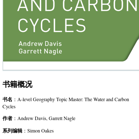
书籍概况
书名
：A-level Geography Topic Master: The Water and Carbon
Cycles
作者
：Andrew Davis, Garrett Nagle
系列编辑
：Simon Oakes