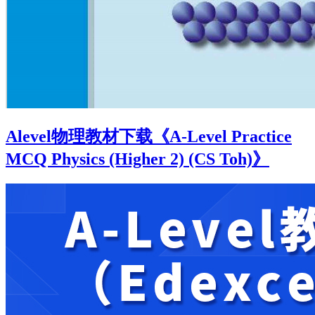
Alevel物理教材下载《A-Level Practice
MCQ Physics (Higher 2) (CS Toh)》