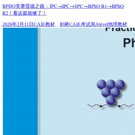
BPHO竞赛晋级之路：JPC→IPC→SPC→BPhO R1→BPhO
R2！看这篇就够了！
发
分
标
2026年2月11日
CAIE教材
、
剑桥CAIE考试局
Alevel地理教材
布
类
签
于