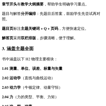
章节开头
教学大纲摘要
有
，帮助学生明确学习重点。
分开编排
题目与解答
：先题目后答案，鼓励学生先尝试再对
照。
题目页
主题关键词 + Q + 页码
标注
，方便快速定位。
解答页
双栏排版
采用
，步骤清晰，便于理解。
3.
涵盖主题全面
书中涵盖以下 H2 物理主要模块：
1.01 测量、单位、误差、标量与矢量
2.02 运动学
（直线与曲线运动）
2.03 动力学
（牛顿定律、动量守恒）
2.04 力
（力的类型、平衡、力矩）