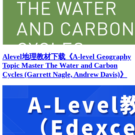
Alevel地理教材下载《A-level Geography
Topic Master The Water and Carbon
Cycles (Garrett Nagle, Andrew Davis)》