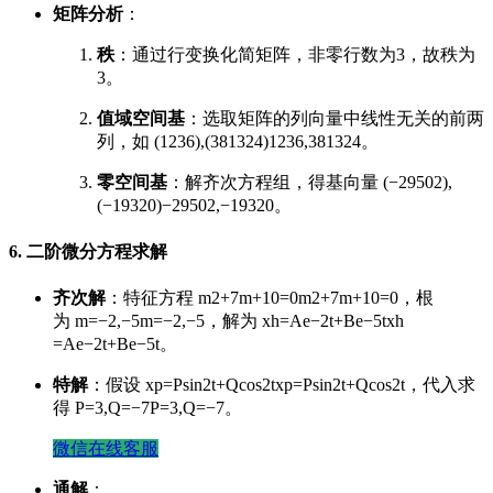
矩阵分析
：
秩
：通过行变换化简矩阵，非零行数为3，故秩为
3。
值域空间基
：选取矩阵的列向量中线性无关的前两
列，如
(1236),(381324)
1236
,
381324
。
零空间基
：解齐次方程组，得基向量
(−29502),
(−19320)
−29502
,
−19320
。
6. 二阶微分方程求解
齐次解
：特征方程
m2+7m+10=0
m
2
+
7
m
+
10
=
0
，根
为
m=−2,−5
m
=
−
2
,
−
5
，解为
xh=Ae−2t+Be−5t
x
h
=
A
e
−2
t
+
B
e
−5
t
。
特解
：假设
xp=Psin⁡2t+Qcos⁡2t
x
p
=
P
sin
2
t
+
Q
cos
2
t
，代入求
得
P=3,Q=−7
P
=
3
,
Q
=
−
7
。
微信在线客服
通解
：