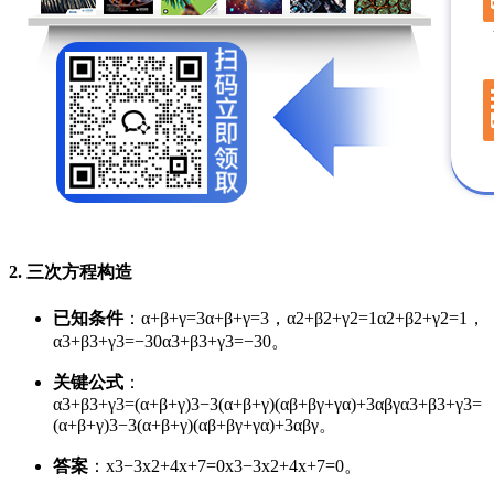
2. 三次方程构造
已知条件
：
α+β+γ=3
α
+
β
+
γ
=
3
，
α2+β2+γ2=1
α
2
+
β
2
+
γ
2
=
1
，
α3+β3+γ3=−30
α
3
+
β
3
+
γ
3
=
−
30
。
关键公式
：
α3+β3+γ3=(α+β+γ)3−3(α+β+γ)(αβ+βγ+γα)+3αβγ
α
3
+
β
3
+
γ
3
=
(
α
+
β
+
γ
)
3
−
3
(
α
+
β
+
γ
)
(
α
β
+
β
γ
+
γ
α
)
+
3
α
β
γ
。
答案
：
x3−3x2+4x+7=0
x
3
−
3
x
2
+
4
x
+
7
=
0
。