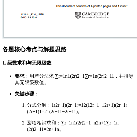
各题核心考点与解题思路
1. 级数求和与无限级数
要求
：用差分法求
∑r=1n1(2r)2−1
∑
r
=
1
n
(
2
r
)
2
−
1
1
，并推导
其无限级数值。
关键步骤
：
分式分解：
1(2r−1)(2r+1)=12(12r−1−12r+1)
(
2
r
−
1
)
(
2
r
+
1
)
1
=
2
1
(
2
r
−
1
1
−
2
r
+
1
1
)
。
裂项相消求和：
∑r=1n1(2r)2−1=n2n+1
∑
r
=
1
n
(
2
r
)
2
−
1
1
=
2
n
+
1
n
。