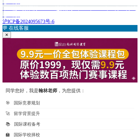
篇
卷1详解
章
文
下
下一篇
剑桥国际A Level进阶数学（9231）2016年10月/11月试
章：
篇
卷2详解
导
文
沪ICP备2024095673号-6
航
章：
💬
在线客服
✕
同学您好，我是
翰林老师
，为您提供：
🎯
国际竞赛规划
🚀
留学背景提升
📚
国际课程备考
🏫
国际学校择校