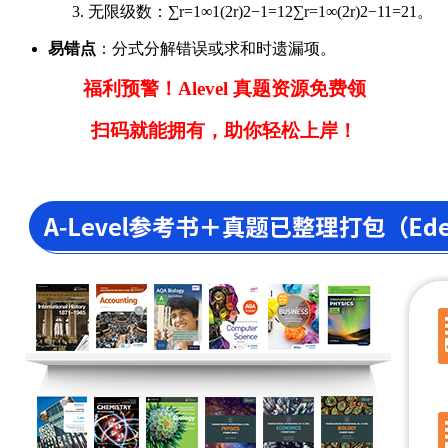
无限级数：
∑r=1∞1(2r)2−1=12
∑
r
=
1
∞
(
2
r
)
2
−
1
1
=
2
1
。
易错点
：分式分解错误或求和时遗漏项。
福利预警！Alevel 真题资源免费领
扫码就能拥有，助你轻松上岸！