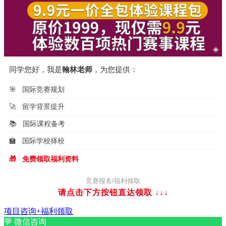
同学您好，我是
翰林老师
，为您提供：
🎯
国际竞赛规划
🚀
留学背景提升
📚
国际课程备考
🏫
国际学校择校
🎁
免费领取福利资料
竞赛报名/福利领取
请点击下方按钮直达领取
↓↓↓
项目咨询+福利领取
💬
微信咨询