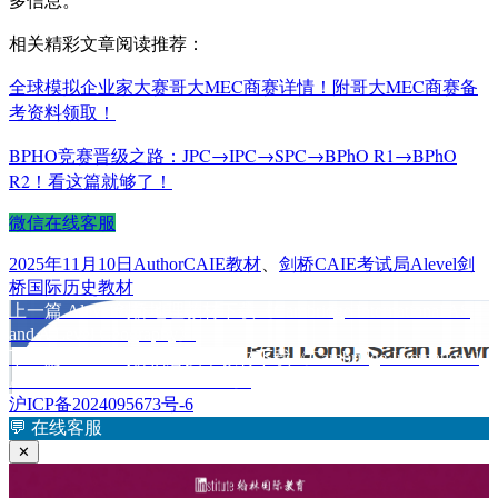
相关精彩文章阅读推荐：
全球模拟企业家大赛哥大MEC商赛详情！附哥大MEC商赛备
考资料领取！
BPHO竞赛晋级之路：JPC→IPC→SPC→BPhO R1→BPhO
R2！看这篇就够了！
微信在线客服
发
作
分
标
2025年11月10日
Author
CAIE教材
、
剑桥CAIE考试局
Alevel剑
布
者
类
签
桥国际历史教材
于
上
上一篇
Alevel剑桥地理教材下载《Cambridge International AS
文
篇
and A Level Geography》
章
文
下
下一篇
Alevel剑桥信息技术教材下载《Cambridge International
章：
篇
AS and A Level IT Coursebook》
导
文
沪ICP备2024095673号-6
航
章：
💬
在线客服
✕