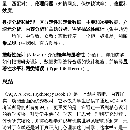
伦理问题
信度
量、匹配对）、
（知情同意、保护被试等）、
和
效度
。
数据分析和处理
定性
定量数据
主要
次要数据
：区分
和
、
和
。介
元分析、内容分析
主题分析
描述性统计
绍
和
。讲解
（集中趋势
图
——均值、中位数、众数；离散程度——全距、标准差）和
形呈现
（柱状图、直方图等）。
推断性统计 (A-level)
概率与显著性
：介绍
（p值）。详细讲解
显
如何根据研究设计、数据类型选择合适的统计检验，并解释
著性水平
两类错误（Type I & II error）
和
。
总结
《AQA A-level Psychology Book 1》是一本结构清晰、内容详
实、功能全面的优秀教材。它不仅为学生提供了通过AQA AS
考试所需的所有知识点，更重要的是，它通过一系列精心设计
的教学模块，引导学生像心理学家一样思考，理解研究过程，
评价研究结论，并将心理学知识与现实世界紧密联系起来。无
论对于应试还是对于真正入门心理学这门科学，这本书都是一