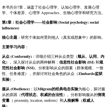
本书共分7章，涵盖了社会心理学、认知心理学、发展心理
学、个体差异、心理学 Approaches、生物心理学和研究方法。
第1章：社会心理学——社会影响 (Social psychology: social
influences)
核心主题
：研究个体如何受到他人（真实或想象中）的影响。
主要学习内容
：
从众 (Conformity)
顺从、认同、内
：详细介绍三种从众类型（
化
信息性社会影响 (ISI)
规
）。深入探讨从众的两种解释：
和
范性社会影响 (NSI)
。分析影响从众的因素（群体规模、一致
Zimbardo监狱
性、任务难度），并探讨对社会角色的从众（
实验
）。
服从 (Obedience)
Milgram的经典电击实验
：以
为核心，探讨服
代理状态、权威的合法性
情境
从的原因（
）。分析影响服从的
变量
人格解释
权威人
（ proximity, location, uniform）和
（
格
）。