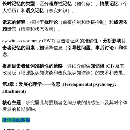
长时记忆的类型
程序性记忆
情景记忆
：区分
（如何做）、
（个
语义记忆
人经历）和
（事实知识）。
遗忘的解释
干扰理论
线索依
：探讨
（前摄抑制和倒摄抑制）和
赖遗忘
（情境和状态依赖）。
：分析影响目
eyewitness testimony (EWT) 目击者证词的准确性
击者记忆的因素，如
（引导性问题、事后讨论）和
误导信息
焦
虑。
提高目击者证词准确性的策略
认知访谈 (CI)
：详细介绍
及其
改良版（增强版认知访谈和改良版认知访谈）的技术和效果。
第3章：发展心理学——依恋 (Developmental psychology:
attachment)
核心主题
：研究婴儿与照顾者之间形成的情感纽带及其对个体
发展的长期影响。
微信在线客服