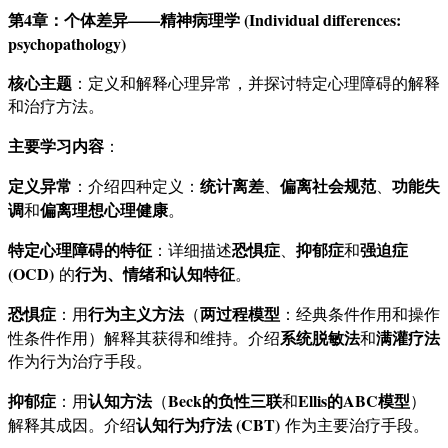
第4章：个体差异——精神病理学 (Individual differences:
psychopathology)
核心主题
：定义和解释心理异常，并探讨特定心理障碍的解释
和治疗方法。
主要学习内容
：
定义异常
统计离差
偏离社会规范
功能失
：介绍四种定义：
、
、
调
偏离理想心理健康
和
。
特定心理障碍的特征
恐惧症
抑郁症
强迫症
：详细描述
、
和
(OCD)
行为、情绪和认知特征
的
。
恐惧症
行为主义方法
两过程模型
：用
（
：经典条件作用和操作
系统脱敏法
满灌疗法
性条件作用）解释其获得和维持。介绍
和
作为行为治疗手段。
抑郁症
认知方法
Beck的负性三联
Ellis的ABC模型
：用
（
和
）
认知行为疗法 (CBT)
解释其成因。介绍
作为主要治疗手段。