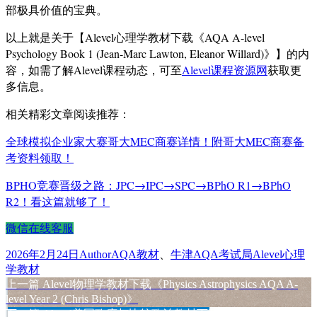
部极具价值的宝典。
以上就是关于【Alevel心理学教材下载《AQA A-level
Psychology Book 1 (Jean-Marc Lawton, Eleanor Willard)》】的内
容，如需了解Alevel课程动态，可至
Alevel课程资源网
获取更
多信息。
相关精彩文章阅读推荐：
全球模拟企业家大赛哥大MEC商赛详情！附哥大MEC商赛备
考资料领取！
BPHO竞赛晋级之路：JPC→IPC→SPC→BPhO R1→BPhO
R2！看这篇就够了！
微信在线客服
发
作
分
标
2026年2月24日
Author
AQA教材
、
牛津AQA考试局
Alevel心理
布
者
类
签
学教材
于
上
上一篇
Alevel物理学教材下载《Physics Astrophysics AQA A-
文
篇
level Year 2 (Chris Bishop)》
章
文
下
下一篇
Alevel美国政府与比较政治教材下载《My Revision