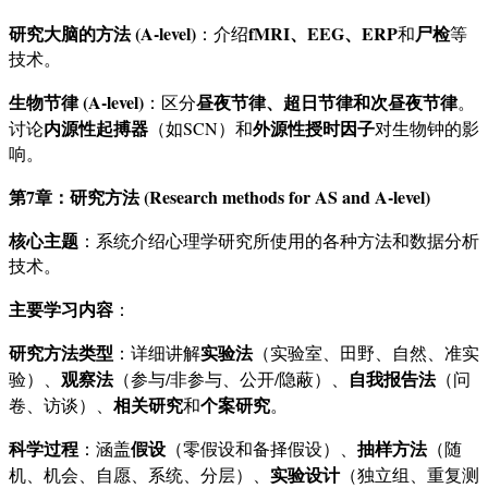
研究大脑的方法 (A-level)
fMRI、EEG、ERP
尸检
：介绍
和
等
技术。
生物节律 (A-level)
昼夜节律、超日节律和次昼夜节律
：区分
。
内源性起搏器
外源性授时因子
讨论
（如SCN）和
对生物钟的影
响。
第7章：研究方法 (Research methods for AS and A-level)
核心主题
：系统介绍心理学研究所使用的各种方法和数据分析
技术。
主要学习内容
：
研究方法类型
实验法
：详细讲解
（实验室、田野、自然、准实
观察法
自我报告法
验）、
（参与/非参与、公开/隐蔽）、
（问
相关研究
个案研究
卷、访谈）、
和
。
科学过程
假设
抽样方法
：涵盖
（零假设和备择假设）、
（随
实验设计
机、机会、自愿、系统、分层）、
（独立组、重复测