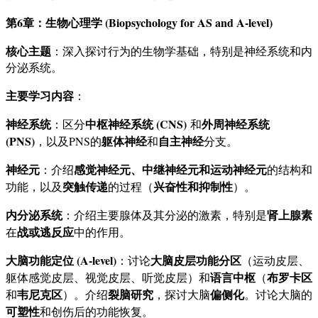
第6章：生物心理学 (Biopsychology for AS and A-level)
核心主题
：深入探讨行为的生物学基础，特别是神经系统和内
分泌系统。
主要学习内容
：
神经系统
中枢神经系统 (CNS)
外周神经系统
：区分
和
(PNS)
躯体神经
自主神经
，以及PNS的
和
分支。
神经元
感觉神经元、中继神经元和运动神经元
：介绍
的结构和
突触传递
兴奋性和抑制性
功能，以及
的过程（
）。
内分泌系统
肾上腺素
：介绍主要腺体及其分泌的激素，特别是
战或逃反应
在
中的作用。
大脑功能定位 (A-level)
大脑皮层功能分区
：讨论
（运动皮层、
语言中枢
布罗卡区
躯体感觉皮层、视觉皮层、听觉皮层）和
（
韦尼克区
裂脑研究
偏侧化
和
）。介绍
，探讨大脑
。讨论大脑的
可塑性
和创伤后的功能恢复。