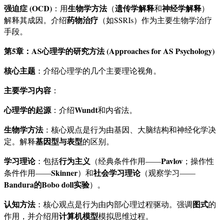
强迫症 (OCD)
生物学方法
遗传学解释
神经学解释
：用
（
和
）
药物治疗
解释其成因。介绍
（如SSRIs）作为主要生物学治疗
手段。
第5章：AS心理学的研究方法 (Approaches for AS Psychology)
核心主题
：介绍心理学的几个主要理论视角。
主要学习内容
：
心理学的起源
Wundt
：介绍
和内省法。
生物学方法
：核心观点是行为由基因、大脑结构和神经化学决
基因型与表型
定。解释
的区别。
学习理论
行为主义
Pavlov
：包括
（经典条件作用——
；操作性
Skinner
社会学习理论
条件作用——
）和
（观察学习——
Bandura的Bobo doll实验
）。
认知方法
图式
：核心观点是行为由内部心理过程驱动。强调
的
计算机模型
作用，并介绍用
模拟思维过程。