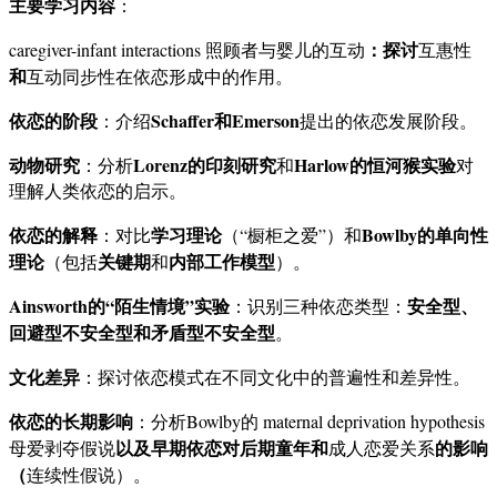
主要学习内容
：
：探讨
caregiver-infant interactions 照顾者与婴儿的互动
互惠性
和
互动同步性在依恋形成中的作用。
依恋的阶段
Schaffer和Emerson
：介绍
提出的依恋发展阶段。
动物研究
Lorenz的印刻研究
Harlow的恒河猴实验
：分析
和
对
理解人类依恋的启示。
依恋的解释
学习理论
Bowlby的单向性
：对比
（“橱柜之爱”）和
理论
关键期
内部工作模型
（包括
和
）。
Ainsworth的“陌生情境”实验
安全型、
：识别三种依恋类型：
回避型不安全型和矛盾型不安全型
。
文化差异
：探讨依恋模式在不同文化中的普遍性和差异性。
依恋的长期影响
：分析Bowlby的 maternal deprivation hypothesis
以及早期依恋对后期童年和
的影响
母爱剥夺假说
成人恋爱关系
（
连续性假说）。