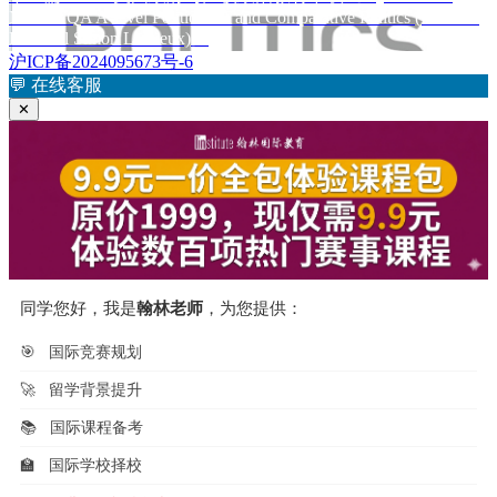
Notes AQA A-level Politics US and Comparative Politics (Rowena
章：
篇
导
Hammal Simon Lemieux)》
文
航
沪ICP备2024095673号-6
章：
💬
在线客服
✕
同学您好，我是
翰林老师
，为您提供：
🎯
国际竞赛规划
🚀
留学背景提升
📚
国际课程备考
🏫
国际学校择校