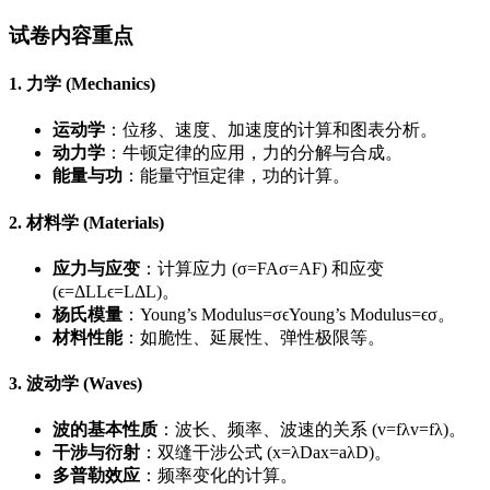
试卷内容重点
1. 力学 (Mechanics)
运动学
：位移、速度、加速度的计算和图表分析。
动力学
：牛顿定律的应用，力的分解与合成。
能量与功
：能量守恒定律，功的计算。
2. 材料学 (Materials)
应力与应变
：计算应力 (
σ=FA
σ
=
A
F
) 和应变
(
ϵ=ΔLL
ϵ
=
L
Δ
L
)。
杨氏模量
：
Young’s Modulus=σϵ
Young’s Modulus
=
ϵ
σ
。
材料性能
：如脆性、延展性、弹性极限等。
3. 波动学 (Waves)
波的基本性质
：波长、频率、波速的关系 (
v=fλ
v
=
f
λ
)。
干涉与衍射
：双缝干涉公式 (
x=λDa
x
=
a
λ
D
)。
多普勒效应
：频率变化的计算。