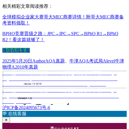
相关精彩文章阅读推荐：
全球模拟企业家大赛哥大MEC商赛详情！附哥大MEC商赛备
考资料领取！
BPHO竞赛晋级之路：JPC→IPC→SPC→BPhO R1→BPhO
R2！看这篇就够了！
微信在线客服
发
作
分
标
2025年5月20日
Author
AQA真题
、
牛津AQA考试局
Alevel牛津
布
者
类
签
物理A2010年真题
于
上
上一篇
Alevel牛津物理A2010年真题评分标准下载《AQA
文
Physics 1451 Specification A PHYA2 Mechanics Materials and
篇
章
Waves Mark Scheme 2010 examination-January series》
文
下
下一篇
Alevel牛津物理A2011年真题评分标准下载《AQA
章：
导
Physics A Unit 2 Mechanics Materials and Waves Mark Scheme
篇
航
January 2011》
文
沪ICP备2024095673号-6
章：
💬
在线客服
✕