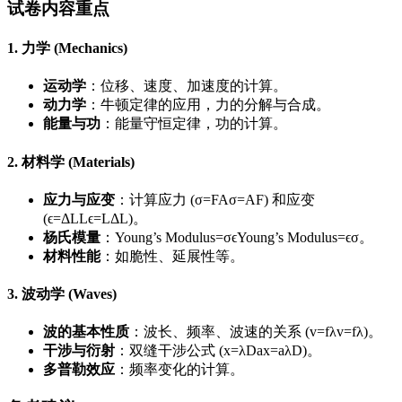
试卷内容重点
1. 力学 (Mechanics)
运动学
：位移、速度、加速度的计算。
动力学
：牛顿定律的应用，力的分解与合成。
能量与功
：能量守恒定律，功的计算。
2. 材料学 (Materials)
应力与应变
：计算应力 (
σ=FA
σ
=
A
F
) 和应变
(
ϵ=ΔLL
ϵ
=
L
Δ
L
)。
杨氏模量
：
Young’s Modulus=σϵ
Young’s Modulus
=
ϵ
σ
。
材料性能
：如脆性、延展性等。
3. 波动学 (Waves)
波的基本性质
：波长、频率、波速的关系 (
v=fλ
v
=
f
λ
)。
干涉与衍射
：双缝干涉公式 (
x=λDa
x
=
a
λ
D
)。
多普勒效应
：频率变化的计算。