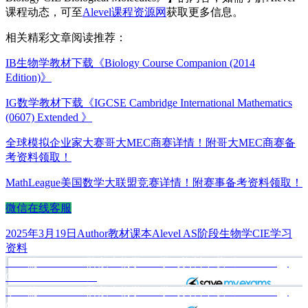
课程动态，可至
Alevel课程资源网
获取更多信息。
相关精彩文章阅读推荐：
IB生物学教材下载《Biology Course Companion (2014
Edition)》
IG数学教材下载《IGCSE Cambridge International Mathematics
(0607) Extended 》
全球模拟企业家大赛哥大MEC商赛详情！附哥大MEC商赛备
考资料领取！
MathLeague美国数学大联盟竞赛详情！附赛事备考资料领取！
微信在线客服
发
作
分
标
2025年3月19日
Author
教材课本
Alevel AS阶段生物学CIE学习
布
者
类
签
资料
于
上
上一篇
Alevel AS阶段生物学CIE学习资料下载《AS Biology
文
篇
CIE Cell Structure》
章
文
下
下一篇
Alevel AS阶段生物学CIE学习资料下载《AS Biology
章：
篇
CIE Enzymes》