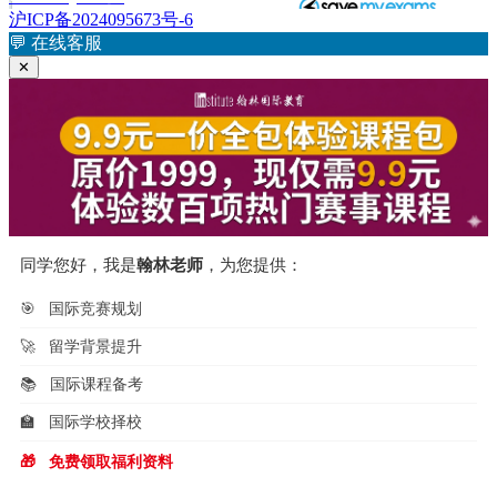
导
文
沪ICP备2024095673号-6
航
章：
💬
在线客服
✕
同学您好，我是
翰林老师
，为您提供：
🎯
国际竞赛规划
🚀
留学背景提升
📚
国际课程备考
🏫
国际学校择校
🎁
免费领取福利资料