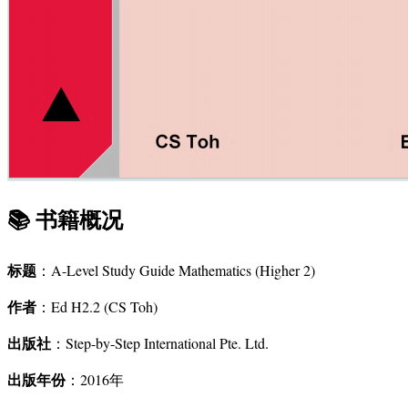
📚
书籍概况
标题
：A-Level Study Guide Mathematics (Higher 2)
作者
：Ed H2.2 (CS Toh)
出版社
：Step-by-Step International Pte. Ltd.
出版年份
：2016年