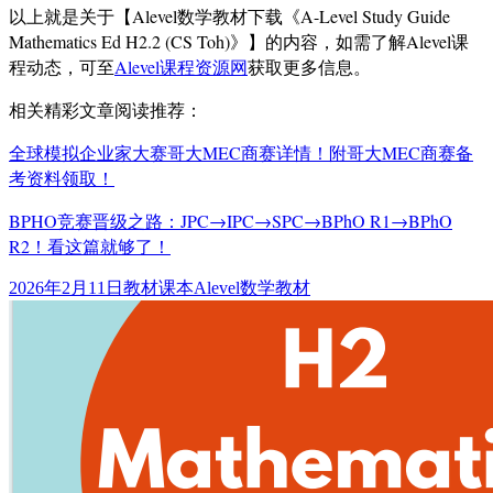
以上就是关于【Alevel数学教材下载《A-Level Study Guide
Mathematics Ed H2.2 (CS Toh)》】的内容，如需了解Alevel课
程动态，可至
Alevel课程资源网
获取更多信息。
相关精彩文章阅读推荐：
全球模拟企业家大赛哥大MEC商赛详情！附哥大MEC商赛备
考资料领取！
BPHO竞赛晋级之路：JPC→IPC→SPC→BPhO R1→BPhO
R2！看这篇就够了！
发
分
标
2026年2月11日
教材课本
Alevel数学教材
布
类
签
于