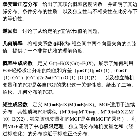
双变量正态分布
：给出了其联合概率密度函数，并证明了其边
缘分布、条件分布的性质，以及独立性与不相关性在此分布下
的等价性。
逆回归
：讨论了从给定的y值估计x值的问题。
几何解释
：将相关系数r解释为n维空间中两个向量夹角的余弦
值，提供了一个非常优雅的理解角度。
概率生成函数
：定义
G(t)=E(tX)
G
(
t
)
=
E
(
t
X
)
。展示了如何利用
PGF轻松求出分布的均值和方差（
μ=G′(1)
μ
=
G
′
(
1
)
，
σ2=G′
′(1)+G′(1)−[G′(1)]2
σ
2
=
G
′′
(
1
)
+
G
′
(
1
)
−
[
G
′
(
1
)
]
2
），以及独立随机
变量和的PGF是各自PGF的乘积这一关键性质。给出了二项、
泊松、几何分布的PGF。
矩生成函数
：定义
M(t)=E(etX)
M
(
t
)
=
E
(
e
tX
)
。MGF适用于连续
分布，其性质与PGF类似（
M′(0)=μ
M
′
(
0
)
=
μ
，
M′′(0)=E(X2)
M
′
′
(
0
)
=
E
(
X
2
)
，独立随机变量和的MGF是各自MGF的乘积）。利
中心极限定理
用MGF证明了
：独立同分布随机变量之和（经
过标准化）的分布趋近于标准正态分布。