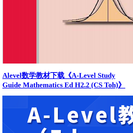
Alevel数学教材下载《A-Level Study
Guide Mathematics Ed H2.2 (CS Toh)》