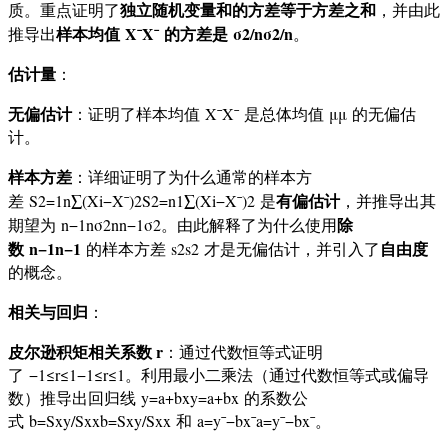
独立随机变量和的方差等于方差之和
质。重点证明了
，并由此
样本均值
Xˉ
X
ˉ
的方差是
σ2/n
σ
2
/
n
推导出
。
估计量
：
无偏估计
：证明了样本均值
Xˉ
X
ˉ
是总体均值
μ
μ
的无偏估
计。
样本方差
：详细证明了为什么通常的样本方
有偏估计
差
S2=1n∑(Xi−Xˉ)2
S
2
=
n
1
∑
(
X
i
−
X
ˉ
)
2
是
，并推导出其
除
期望为
n−1nσ2
n
n
−
1
σ
2
。由此解释了为什么使用
数
n−1
n
−
1
自由度
的样本方差
s2
s
2
才是无偏估计，并引入了
的概念。
相关与回归
：
皮尔逊积矩相关系数 r
：通过代数恒等式证明
了
−1≤r≤1
−
1
≤
r
≤
1
。利用最小二乘法（通过代数恒等式或偏导
数）推导出回归线
y=a+bx
y
=
a
+
b
x
的系数公
式
b=Sxy/Sxx
b
=
S
x
y
/
S
xx
和
a=yˉ−bxˉ
a
=
y
ˉ
−
b
x
ˉ
。