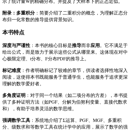
示了统计量W的精确分布。并提及了大样本下的正态近似。
附录：多重积分
：简要介绍了二重积分的概念，为理解正态分
布归一化常数的推导提供背景知识。
本书特点
深度与严谨性
推导
应用
：本书的核心目标是
而非
。它不满足于
给出公式，而是致力于展示这些公式从哪里来。这体现在对中
心极限定理、t分布、F分布PDF的推导上。
标记难度
：作者明确标记了较难的章节，供读者选择性地深入
阅读，这使得本书既能服务于普通学生，也能服务于追求更深
理解的数学爱好者。
多角度证明
：对于同一个结果（如二项分布的方差），本书提
供了多种证明方法（如PGF、分解为伯努利变量、直接代数求
和），有助于培养灵活的数学思维。
强调数学工具
：系统地介绍了Σ运算、PGF、MGF、多重积
分、级数求和等数学工具在统计学中的应用，展示了数学的强