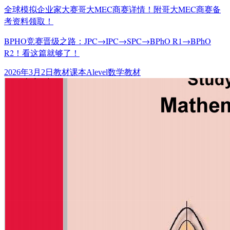
全球模拟企业家大赛哥大MEC商赛详情！附哥大MEC商赛备
考资料领取！
BPHO竞赛晋级之路：JPC→IPC→SPC→BPhO R1→BPhO
R2！看这篇就够了！
发
分
标
2026年3月2日
教材课本
Alevel数学教材
布
类
签
于