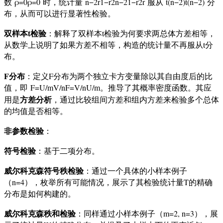
数
ρ=0
ρ
=
0
时，统计量
n−2r1−r2
n
−
2
1
−
r
2
r
服从
t(n−2)
t
(
n
−
2
)
分
布，从而可以进行显著性检验。
双样本t检验
：解释了双样本t检验为何要求两总体方差相等，
从数学上说明了如果方差不相等，构造的统计量不再服从t分
布。
F分布
：定义F分布为两个独立卡方变量除以其自由度后的比
值，即
F=U/mV/n
F
=
V
/
n
U
/
m
。推导了其概率密度函数。其应
方差分析
用是
，通过比较组间方差和组内方差来检验多个总体
的均值是否相等。
非参数检验
：
符号检验
：基于二项分布。
威尔科克森符号秩检验
：通过一个具体的小样本例子
（n=4），枚举所有可能情况，展示了其检验统计量T的精确
分布是如何构建的。
威尔科克森秩和检验
：同样通过小样本例子（m=2, n=3），展