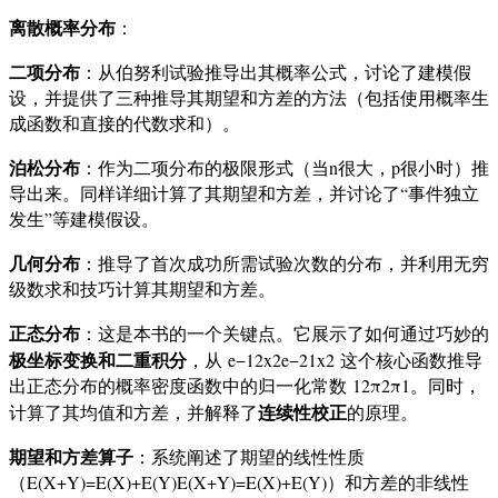
离散概率分布
：
二项分布
：从伯努利试验推导出其概率公式，讨论了建模假
设，并提供了三种推导其期望和方差的方法（包括使用概率生
成函数和直接的代数求和）。
泊松分布
：作为二项分布的极限形式（当n很大，p很小时）推
导出来。同样详细计算了其期望和方差，并讨论了“事件独立
发生”等建模假设。
几何分布
：推导了首次成功所需试验次数的分布，并利用无穷
级数求和技巧计算其期望和方差。
正态分布
：这是本书的一个关键点。它展示了如何通过巧妙的
极坐标变换和二重积分
，从
e−12x2
e
−
2
1
x
2
这个核心函数推导
出正态分布的概率密度函数中的归一化常数
12π
2
π
1
。同时，
连续性校正
计算了其均值和方差，并解释了
的原理。
期望和方差算子
：系统阐述了期望的线性性质
（
E(X+Y)=E(X)+E(Y)
E
(
X
+
Y
)
=
E
(
X
)
+
E
(
Y
)
）和方差的非线性