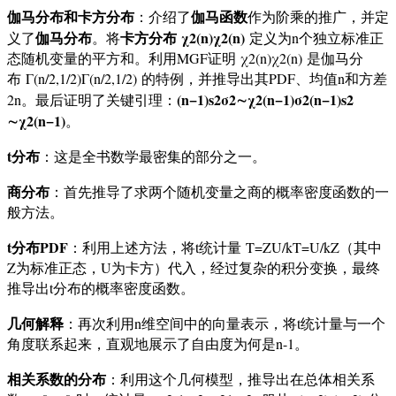
伽马分布和卡方分布
伽马函数
：介绍了
作为阶乘的推广，并定
伽马分布
卡方分布
χ2(n)
χ
2
(
n
)
义了
。将
定义为n个独立标准正
态随机变量的平方和。利用MGF证明
χ2(n)
χ
2
(
n
)
是伽马分
布
Γ(n/2,1/2)
Γ
(
n
/2
,
1/2
)
的特例，并推导出其PDF、均值n和方差
(n−1)s2σ2∼χ2(n−1)
σ
2
(
n
−
1
)
s
2
2n。最后证明了关键引理：
∼
χ
2
(
n
−
1
)
。
t分布
：这是全书数学最密集的部分之一。
商分布
：首先推导了求两个随机变量之商的概率密度函数的一
般方法。
t分布PDF
：利用上述方法，将t统计量
T=ZU/k
T
=
U
/
k
Z
（其中
Z为标准正态，U为卡方）代入，经过复杂的积分变换，最终
推导出t分布的概率密度函数。
几何解释
：再次利用n维空间中的向量表示，将t统计量与一个
角度联系起来，直观地展示了自由度为何是n-1。
相关系数的分布
：利用这个几何模型，推导出在总体相关系