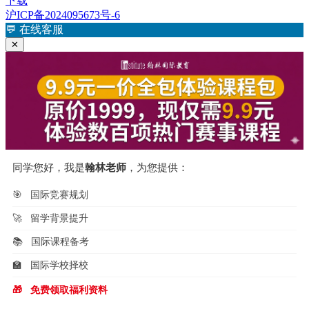
下载
沪ICP备2024095673号-6
💬
在线客服
✕
同学您好，我是
翰林老师
，为您提供：
🎯
国际竞赛规划
🚀
留学背景提升
📚
国际课程备考
🏫
国际学校择校
🎁
免费领取福利资料