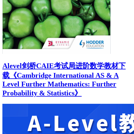
Alevel剑桥CAIE考试局进阶数学教材下
载《Cambridge International AS & A
Level Further Mathematics: Further
Probability & Statistics》