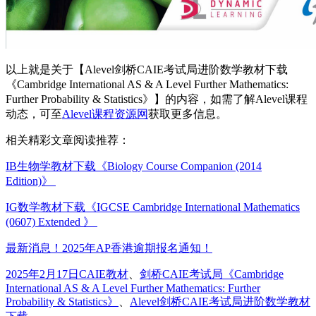
以上就是关于【Alevel剑桥CAIE考试局进阶数学教材下载
《Cambridge International AS & A Level Further Mathematics:
Further Probability & Statistics》】的内容，如需了解Alevel课程
动态，可至
Alevel课程资源网
获取更多信息。
相关精彩文章阅读推荐：
IB生物学教材下载《Biology Course Companion (2014
Edition)》
IG数学教材下载《IGCSE Cambridge International Mathematics
(0607) Extended 》
最新消息！2025年AP香港逾期报名通知！
发
分
标
2025年2月17日
CAIE教材
、
剑桥CAIE考试局
《Cambridge
布
International AS & A Level Further Mathematics: Further
类
签
Probability & Statistics》
、
Alevel剑桥CAIE考试局进阶数学教材
于