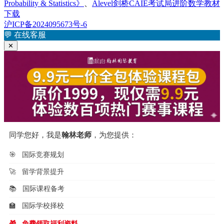
Probability & Statistics》
、
Alevel剑桥CAIE考试局进阶数学教材
于
下载
沪ICP备2024095673号-6
💬
在线客服
✕
同学您好，我是
翰林老师
，为您提供：
🎯
国际竞赛规划
🚀
留学背景提升
📚
国际课程备考
🏫
国际学校择校
🎁
免费领取福利资料