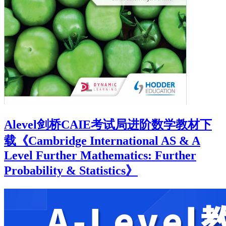
Alevel剑桥CAIE考试局进阶数学教材下
载《Cambridge International AS & A
Level Further Mathematics: Further
Probability & Statistics》