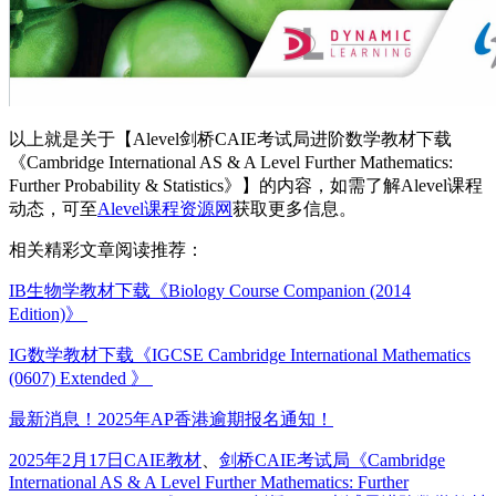
以上就是关于【Alevel剑桥CAIE考试局进阶数学教材下载
《Cambridge International AS & A Level Further Mathematics:
Further Probability & Statistics》】的内容，如需了解Alevel课程
动态，可至
Alevel课程资源网
获取更多信息。
相关精彩文章阅读推荐：
IB生物学教材下载《Biology Course Companion (2014
Edition)》
IG数学教材下载《IGCSE Cambridge International Mathematics
(0607) Extended 》
最新消息！2025年AP香港逾期报名通知！
发
分
标
2025年2月17日
CAIE教材
、
剑桥CAIE考试局
《Cambridge
布
International AS & A Level Further Mathematics: Further
类
签