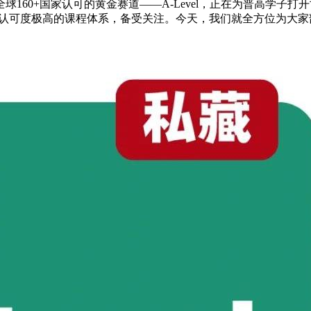
160+国家认可的黄金赛道——A-Level，正在为普高学子
认可度极高的课程体系，备受关注。今天，我们就全方位为大家剖析一下