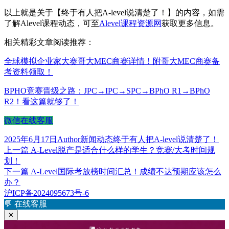
以上就是关于【终于有人把A-level说清楚了！】的内容，如需
了解Alevel课程动态，可至
Alevel课程资源网
获取更多信息。
相关精彩文章阅读推荐：
全球模拟企业家大赛哥大MEC商赛详情！附哥大MEC商赛备
考资料领取！
BPHO竞赛晋级之路：JPC→IPC→SPC→BPhO R1→BPhO
R2！看这篇就够了！
微信在线客服
发
作
分
标
2025年6月17日
Author
新闻动态
终于有人把A-level说清楚了！
布
上
者
类
签
上一篇
A-Level脱产是适合什么样的学生？竞赛/大考时间规
文
于
篇
划！
章
文
下
下一篇
A-Level国际考放榜时间汇总！成绩不达预期应该怎么
章：
篇
办？
导
文
沪ICP备2024095673号-6
航
章：
💬
在线客服
✕