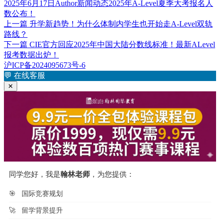
发
作
分
标
2025年6月17日
Author
新闻动态
2025年A-Level夏季大考报名人
布
者
类
签
数公布！
于
上
上一篇
升学新趋势！为什么体制内学生也开始走A-Level双轨
文
篇
路线？
章
文
下
下一篇
CIE官方回应2025年中国大陆分数线标准！最新ALevel
章：
篇
报考数据出炉！
导
文
沪ICP备2024095673号-6
航
章：
💬
在线客服
✕
同学您好，我是
翰林老师
，为您提供：
🎯
国际竞赛规划
🚀
留学背景提升