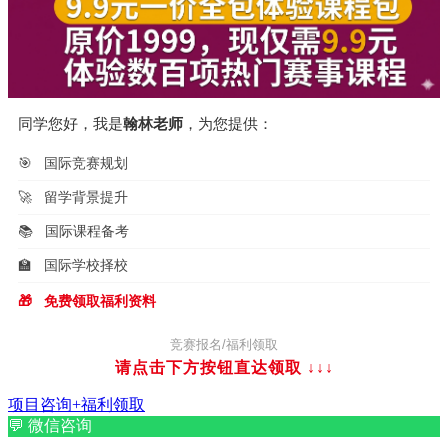
同学您好，我是
翰林老师
，为您提供：
🎯
国际竞赛规划
🚀
留学背景提升
📚
国际课程备考
🏫
国际学校择校
🎁
免费领取福利资料
竞赛报名/福利领取
请点击下方按钮直达领取
↓↓↓
项目咨询+福利领取
💬
微信咨询