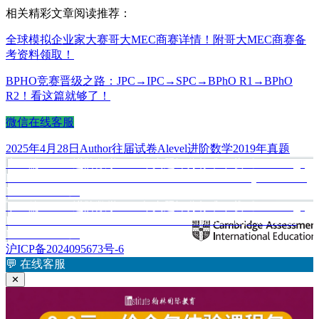
相关精彩文章阅读推荐：
全球模拟企业家大赛哥大MEC商赛详情！附哥大MEC商赛备
考资料领取！
BPHO竞赛晋级之路：JPC→IPC→SPC→BPhO R1→BPhO
R2！看这篇就够了！
微信在线客服
发
作
分
标
2025年4月28日
Author
往届试卷
Alevel进阶数学2019年真题
布
上
者
类
签
上一篇
Alevel进阶数学2019年真题评分标准下载《Cambridge
文
于
International Advanced Level Further Mathematics May/June 2019
篇
章
Mark Scheme》
文
下
下一篇
Alevel进阶数学2020年真题评分标准下载《Cambridge
章：
导
International AS & A Level Further Mathematics May/June 2020
篇
航
Mark Scheme》
文
沪ICP备2024095673号-6
章：
💬
在线客服
✕