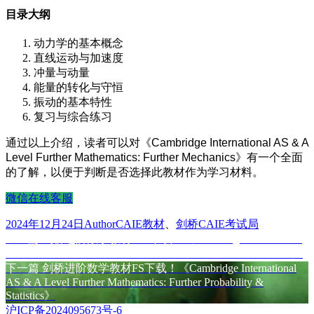
目录大纲
动力学的基本概念
直线运动与加速度
冲量与动量
能量的转化与守恒
振动的基本特性
复习与综合练习
通过以上介绍，读者可以对《Cambridge International AS & A
Level Further Mathematics: Further Mechanics》有一个全面
的了解，以便于判断是否选择此教材作为学习材料。
微信在线客服
发
作
分
2024年12月24日
Author
CAIE教材
、
剑桥CAIE考试局
布
上
者
类
上一篇
剑桥进阶数学教材FP2下载！《Cambridge International
文
于
篇
AS & A Level Further Mathematics: Further Pure Mathematics 2》
章
文
下
下一篇
剑桥进阶数学教材FS下载！《Cambridge International
AS & A Level Further Mathematics: Further Probability &
章：
篇
导
Statistics》
文
航
沪ICP备2024095673号-6
章：