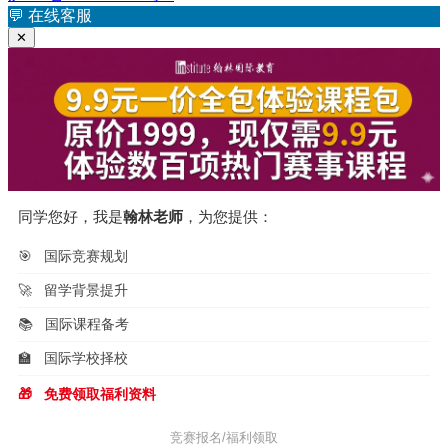
💬
在线客服
✕
同学您好，我是
翰林老师
，为您提供：
🎯
国际竞赛规划
🚀
留学背景提升
📚
国际课程备考
🏫
国际学校择校
🎁
免费领取福利资料
竞赛报名/福利领取