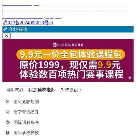
篇
Level Chemistry》
章
文
下
下一篇
Alevel 剑桥CAIE考试局地理学习笔记下载《ZNotes -
章：
篇
CAIE AS Level Geography》
导
文
沪ICP备2024095673号-6
航
章：
💬
在线客服
✕
同学您好，我是
翰林老师
，为您提供：
🎯
国际竞赛规划
🚀
留学背景提升
📚
国际课程备考
🏫
国际学校择校