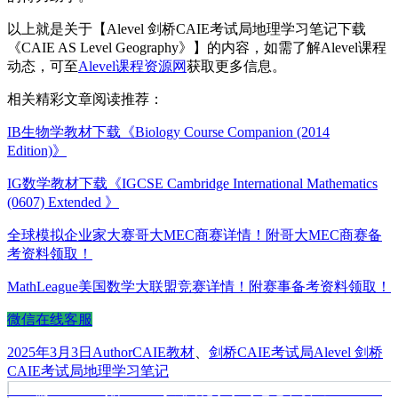
以上就是关于【Alevel 剑桥CAIE考试局地理学习笔记下载
《CAIE AS Level Geography》】的内容，如需了解Alevel课程
动态，可至
Alevel课程资源网
获取更多信息。
相关精彩文章阅读推荐：
IB生物学教材下载《Biology Course Companion (2014
Edition)》
IG数学教材下载《IGCSE Cambridge International Mathematics
(0607) Extended 》
全球模拟企业家大赛哥大MEC商赛详情！附哥大MEC商赛备
考资料领取！
MathLeague美国数学大联盟竞赛详情！附赛事备考资料领取！
微信在线客服
发
作
分
标
2025年3月3日
Author
CAIE教材
、
剑桥CAIE考试局
Alevel 剑桥
布
者
类
签
CAIE考试局地理学习笔记
于
上
上一篇
Alevel 剑桥CAIE考试局化学学习笔记下载《CAIE AS
文