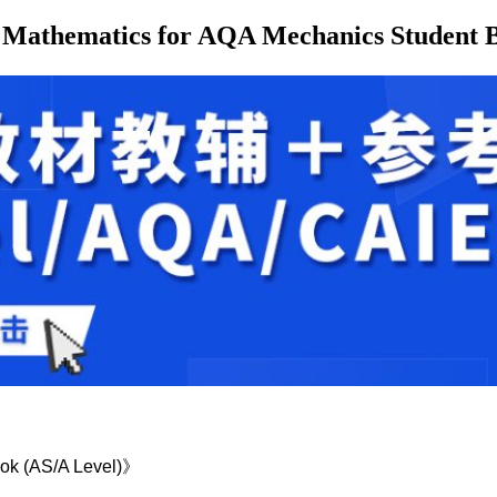
matics for AQA Mechanics Student Bo
ook (AS/A Level)》