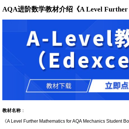
AQA进阶数学教材介绍《A Level Further Mathe
教材名称
：
《A Level Further Mathematics for AQA Mechanics Student B