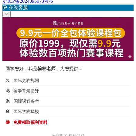
文
沪ICP备2024095673号-6
航
章：
💬
在线客服
✕
同学您好，我是
翰林老师
，为您提供：
🎯
国际竞赛规划
🚀
留学背景提升
📚
国际课程备考
🏫
国际学校择校
🎁
免费领取福利资料
竞赛报名/福利领取