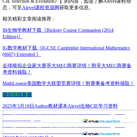
CIE Selection & Evolution》】的内容，如需了解Alevel课程动
态，可至
Alevel课程资源网
获取更多信息。
相关精彩文章阅读推荐：
IB生物学教材下载《Biology Course Companion (2014
Edition)》
IG数学教材下载《IGCSE Cambridge International Mathematics
(0607) Extended 》
全球模拟企业家大赛哥大MEC商赛详情！附哥大MEC商赛备
考资料领取！
MathLeague美国数学大联盟竞赛详情！附赛事备考资料领取！
微信在线客服
发
作
分
标
2025年3月19日
Author
教材课本
Alevel生物CIE学习资料
布
上
者
类
签
上一篇
Alevel生物CIE学习资料下载《A Level Biology CIE
文
于
篇
Inherited Change》
章
文
下
下一篇
Alevel生物CIE学习资料下载《A Level Biology CIE
章：
篇
Biodiversity, Classification & Conservation》
导