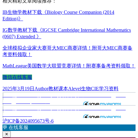
相关精彩文章阅读推荐：
IB生物学教材下载《Biology Course Companion (2014
Edition)》
IG数学教材下载《IGCSE Cambridge International Mathematics
(0607) Extended 》
全球模拟企业家大赛哥大MEC商赛详情！附哥大MEC商赛备
考资料领取！
MathLeague美国数学大联盟竞赛详情！附赛事备考资料领取！
微信在线客服
发
作
分
标
2025年3月19日
Author
教材课本
Alevel生物CIE学习资料
布
上
者
类
签
上一篇
Alevel生物CIE学习资料下载《A Level Biology CIE
文
于
篇
Energy & Respiration》
章
文
下
下一篇
Alevel生物CIE学习资料下载《A Level Biology CIE
章：
篇
Homeostasis》
导
文
沪ICP备2024095673号-6
航
章：
💬
在线客服
✕