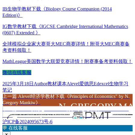
IB生物学教材下载《Biology Course Companion (2014
Edition)》
IG数学教材下载《IGCSE Cambridge International Mathematics
(0607) Extended 》
全球模拟企业家大赛哥大MEC商赛详情！附哥大MEC商赛备
考资料领取！
MathLeague美国数学大联盟竞赛详情！附赛事备考资料领取！
微信在线客服
发
作
分
标
2025年3月18日
Author
教材课本
Alevel爱德思Edexcel生物学习
布
者
类
签
笔记
于
上
上一篇
Alevel经济学教材下载《Principles of Economics" by N.
文
篇
Gregory Mankiw》
章
文
下
下一篇
Alevel爱德思Edexcel生物学习笔记下载《Edexcel IAL
章：
篇
Biology A Level Topic 6: Microbiology, Immunity and Forensics》
导
文
沪ICP备2024095673号-6
航
章：
💬
在线客服
✕