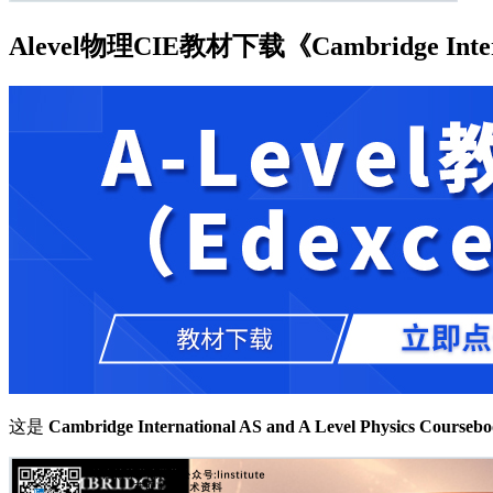
Alevel物理CIE教材下载《Cambridge Internat
这是
Cambridge International AS and A Level Physics Course