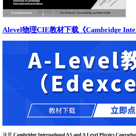
Alevel物理CIE教材下载《Cambridge Internat
这是
Cambridge International AS and A Level Physics Course