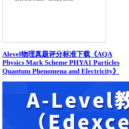
Alevel物理真题评分标准下载《AQA
Physics Mark Scheme PHYA1 Particles
Quantum Phenomena and Electricity》