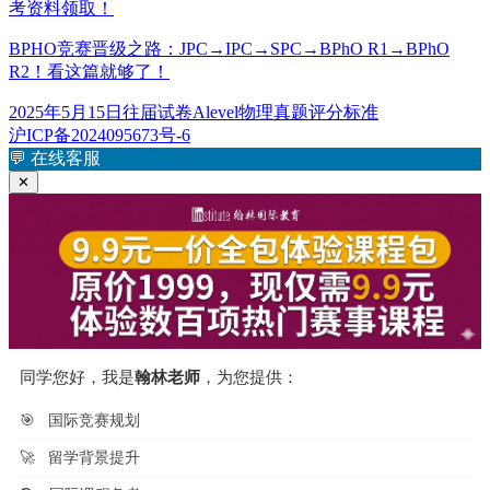
考资料领取！
BPHO竞赛晋级之路：JPC→IPC→SPC→BPhO R1→BPhO
R2！看这篇就够了！
发
分
标
2025年5月15日
往届试卷
Alevel物理真题评分标准
布
类
签
沪ICP备2024095673号-6
于
💬
在线客服
✕
同学您好，我是
翰林老师
，为您提供：
🎯
国际竞赛规划
🚀
留学背景提升