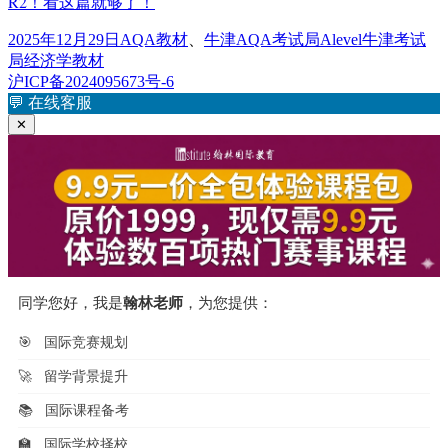
R2！看这篇就够了！
发
分
标
2025年12月29日
AQA教材
、
牛津AQA考试局
Alevel牛津考试
布
类
签
局经济学教材
于
沪ICP备2024095673号-6
💬
在线客服
✕
同学您好，我是
翰林老师
，为您提供：
🎯
国际竞赛规划
🚀
留学背景提升
📚
国际课程备考
🏫
国际学校择校