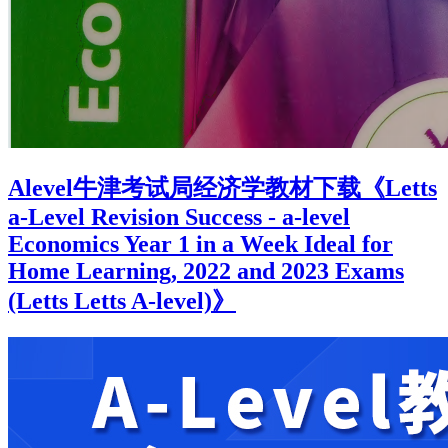
Alevel牛津考试局经济学教材下载《Letts
a-Level Revision Success - a-level
Economics Year 1 in a Week Ideal for
Home Learning, 2022 and 2023 Exams
(Letts Letts A-level)》