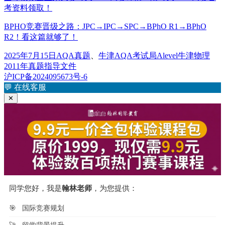
考资料领取！
BPHO竞赛晋级之路：JPC→IPC→SPC→BPhO R1→BPhO
R2！看这篇就够了！
发
分
标
2025年7月15日
AQA真题
、
牛津AQA考试局
Alevel牛津物理
布
类
签
2011年真题指导文件
于
沪ICP备2024095673号-6
💬
在线客服
✕
同学您好，我是
翰林老师
，为您提供：
🎯
国际竞赛规划
🚀
留学背景提升