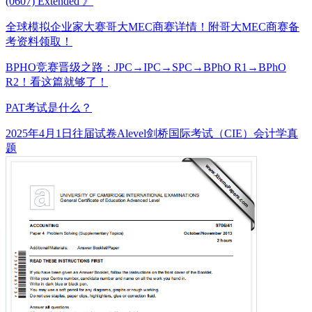
(0607) Extended 》
全球模拟企业家大赛哥大MEC商赛详情！附哥大MEC商赛备
考资料领取！
BPHO竞赛晋级之路：JPC→IPC→SPC→BPhO R1→BPhO
R2！看这篇就够了！
PAT考试是什么？
发
分
标
2025年4月1日
往届试卷
Alevel剑桥国际考试（CIE）会计学真
布
类
签
题
于