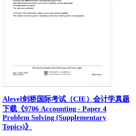
Alevel剑桥国际考试（CIE）会计学真题
下载《9706 Accounting - Paper 4
Problem Solving (Supplementary
Topics)》