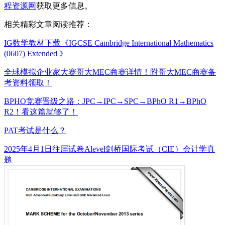
程资源网
获取更多信息。
相关精彩文章阅读推荐：
IG数学教材下载《IGCSE Cambridge International Mathematics
(0607) Extended 》
全球模拟企业家大赛哥大MEC商赛详情！附哥大MEC商赛备
考资料领取！
BPHO竞赛晋级之路：JPC→IPC→SPC→BPhO R1→BPhO
R2！看这篇就够了！
PAT考试是什么？
发
分
标
2025年4月1日
往届试卷
Alevel剑桥国际考试（CIE）会计学真
布
类
签
题
于