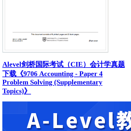
Alevel剑桥国际考试（CIE）会计学真题
下载《9706 Accounting - Paper 4
Problem Solving (Supplementary
Topics)》