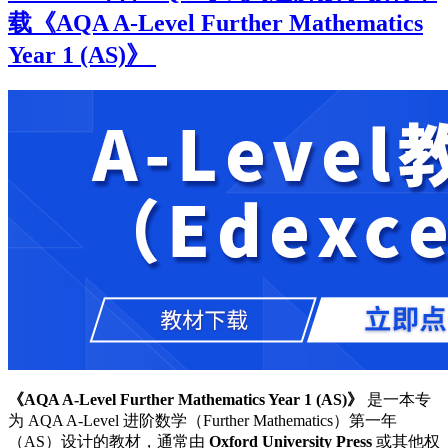
载《AQA A-Level Further Mathematics
Year 1 (AS)》
《AQA A-Level Further Mathematics Year 1 (AS)》
是一本专
为 AQA A-Level 进阶数学（Further Mathematics）第一年
（AS）设计的教材，通常由
Oxford University Press
或其他权