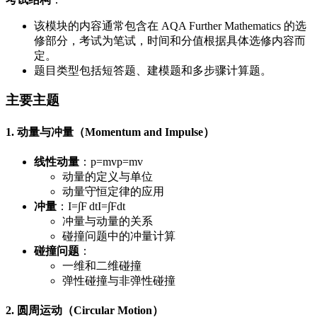
该模块的内容通常包含在 AQA Further Mathematics 的选
修部分，考试为笔试，时间和分值根据具体选修内容而
定。
题目类型包括短答题、建模题和多步骤计算题。
主要主题
1. 动量与冲量（Momentum and Impulse）
线性动量
：
p=mv
p
=
m
v
动量的定义与单位
动量守恒定律的应用
冲量
：
I=∫F dt
I
=
∫
F
d
t
冲量与动量的关系
碰撞问题中的冲量计算
碰撞问题
：
一维和二维碰撞
弹性碰撞与非弹性碰撞
2. 圆周运动（Circular Motion）