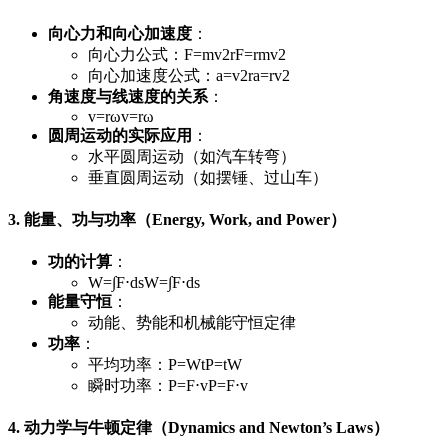
向心力和向心加速度
：
向心力公式：
F=mv2r
F
=
r
m
v
2
向心加速度公式：
a=v2r
a
=
r
v
2
角速度与线速度的关系
：
v=rω
v
=
r
ω
圆周运动的实际应用
：
水平圆周运动（如汽车转弯）
垂直圆周运动（如摆锤、过山车）
3. 能量、功与功率（Energy, Work, and Power）
功的计算
：
W=∫F⋅ds
W
=
∫
F
⋅
d
s
能量守恒
：
动能、势能和机械能守恒定律
功率
：
平均功率：
P=Wt
P
=
t
W
瞬时功率：
P=F⋅v
P
=
F
⋅
v
4. 动力学与牛顿定律（Dynamics and Newton’s Laws）