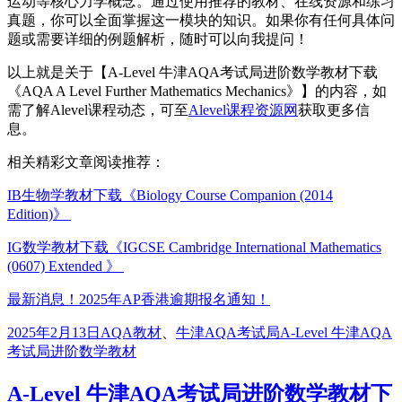
运动等核心力学概念。通过使用推荐的教材、在线资源和练习
真题，你可以全面掌握这一模块的知识。如果你有任何具体问
题或需要详细的例题解析，随时可以向我提问！
以上就是关于【A-Level 牛津AQA考试局进阶数学教材下载
《AQA A Level Further Mathematics Mechanics》】的内容，如
需了解Alevel课程动态，可至
Alevel课程资源网
获取更多信
息。
相关精彩文章阅读推荐：
IB生物学教材下载《Biology Course Companion (2014
Edition)》
IG数学教材下载《IGCSE Cambridge International Mathematics
(0607) Extended 》
最新消息！2025年AP香港逾期报名通知！
发
分
标
2025年2月13日
AQA教材
、
牛津AQA考试局
A-Level 牛津AQA
布
类
签
考试局进阶数学教材
于
A-Level 牛津AQA考试局进阶数学教材下