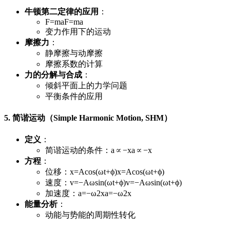
牛顿第二定律的应用
：
F=ma
F
=
ma
变力作用下的运动
摩擦力
：
静摩擦与动摩擦
摩擦系数的计算
力的分解与合成
：
倾斜平面上的力学问题
平衡条件的应用
5. 简谐运动（Simple Harmonic Motion, SHM）
定义
：
简谐运动的条件：
a∝−x
a
∝
−
x
方程
：
位移：
x=Acos⁡(ωt+ϕ)
x
=
A
cos
(
ω
t
+
ϕ
)
速度：
v=−Aωsin⁡(ωt+ϕ)
v
=
−
A
ω
sin
(
ω
t
+
ϕ
)
加速度：
a=−ω2x
a
=
−
ω
2
x
能量分析
：
动能与势能的周期性转化