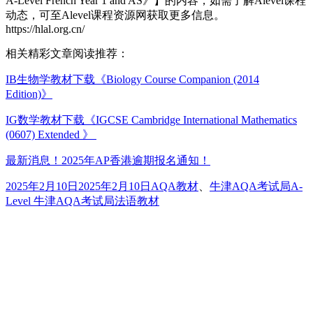
A-Level French Year 1 and AS》】的内容，如需了解Alevel课程
动态，可至Alevel课程资源网获取更多信息。
https://hlal.org.cn/
相关精彩文章阅读推荐：
IB生物学教材下载《Biology Course Companion (2014
Edition)》
IG数学教材下载《IGCSE Cambridge International Mathematics
(0607) Extended 》
最新消息！2025年AP香港逾期报名通知！
发
分
标
2025年2月10日
2025年2月10日
AQA教材
、
牛津AQA考试局
A-
布
类
签
Level 牛津AQA考试局法语教材
于