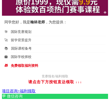
同学您好，我是
翰林老师
，为您提供：
🎯
国际竞赛规划
🚀
留学背景提升
📚
国际课程备考
🏫
国际学校择校
🎁
免费领取福利资料
竞赛报名/福利领取
请点击下方按钮直达领取
↓↓↓
项目咨询+福利领取
💬
微信咨询