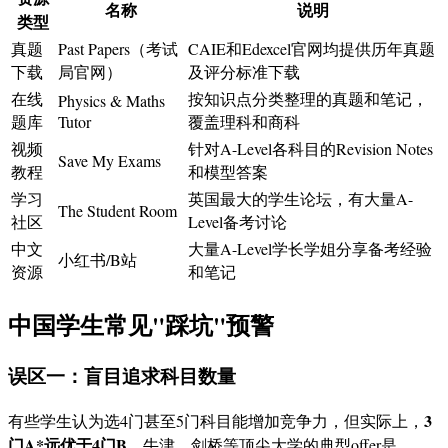
名称
说明
类型
真题
Past Papers（考试
CAIE和Edexcel官网均提供历年真题
下载
局官网）
及评分标准下载
在线
按知识点分类整理的真题和笔记，
Physics & Maths
题库
Tutor
覆盖理科和商科
视频
针对A-Level各科目的Revision Notes
Save My Exams
教程
和模型答案
学习
英国最大的学生论坛，有大量A-
The Student Room
社区
Level备考讨论
中文
大量A-Level学长学姐分享备考经验
小红书/B站
资源
和笔记
中国学生常见"踩坑"预警
误区一：盲目追求科目数量
3
有些学生认为选4门甚至5门科目能增加竞争力，但实际上，
门A*远优于4门B
。牛津、剑桥等顶尖大学的典型offer是