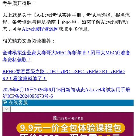
考生旗开得胜！
以上就是关于【A-Level考试实用手册，考试局选择、报名流
程、备考资源与避坑指南 】的内容，如需了解Alevel课程动
态，可至
Alevel课程资源网
获取更多信息。
相关精彩文章阅读推荐：
全球模拟企业家大赛哥大MEC商赛详情！附哥大MEC商赛备
考资料领取！
BPHO竞赛晋级之路：JPC→IPC→SPC→BPhO R1→BPhO
R2！看这篇就够了！
发
分
标
2026年6月16日
2026年6月16日
新闻动态
A-Level考试实用手册
布
类
签
沪ICP备2024095673号-6
于
💬
在线客服
✕