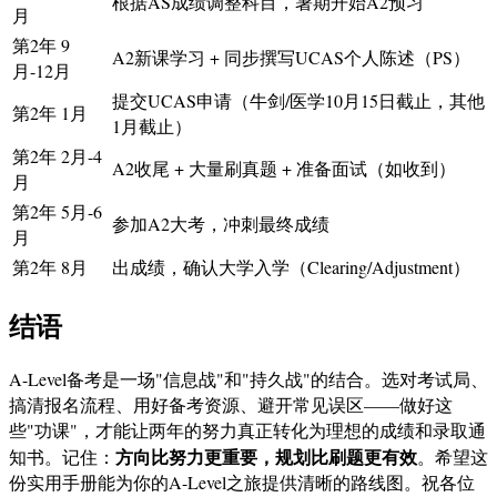
根据AS成绩调整科目，暑期开始A2预习
月
第2年 9
A2新课学习 + 同步撰写UCAS个人陈述（PS）
月-12月
提交UCAS申请（牛剑/医学10月15日截止，其他
第2年 1月
1月截止）
第2年 2月-4
A2收尾 + 大量刷真题 + 准备面试（如收到）
月
第2年 5月-6
参加A2大考，冲刺最终成绩
月
第2年 8月
出成绩，确认大学入学（Clearing/Adjustment）
结语
A-Level备考是一场"信息战"和"持久战"的结合。选对考试局、
搞清报名流程、用好备考资源、避开常见误区——做好这
些"功课"，才能让两年的努力真正转化为理想的成绩和录取通
方向比努力更重要，规划比刷题更有效
知书。记住：
。希望这
份实用手册能为你的A-Level之旅提供清晰的路线图。祝各位