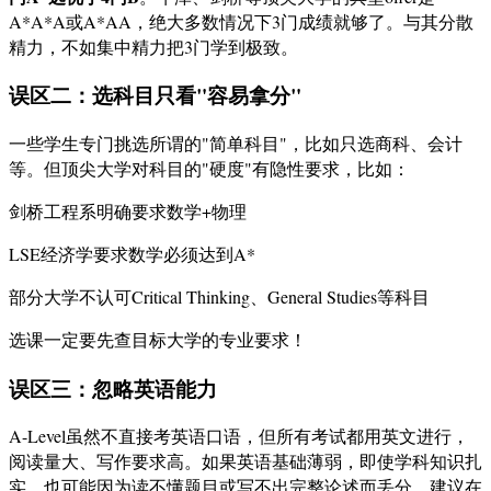
A*A*A或A*AA，绝大多数情况下3门成绩就够了。与其分散
精力，不如集中精力把3门学到极致。
误区二：选科目只看"容易拿分"
一些学生专门挑选所谓的"简单科目"，比如只选商科、会计
等。但顶尖大学对科目的"硬度"有隐性要求，比如：
剑桥工程系明确要求数学+物理
LSE经济学要求数学必须达到A*
部分大学不认可Critical Thinking、General Studies等科目
选课一定要先查目标大学的专业要求！
误区三：忽略英语能力
A-Level虽然不直接考英语口语，但所有考试都用英文进行，
阅读量大、写作要求高。如果英语基础薄弱，即使学科知识扎
实，也可能因为读不懂题目或写不出完整论述而丢分。建议在