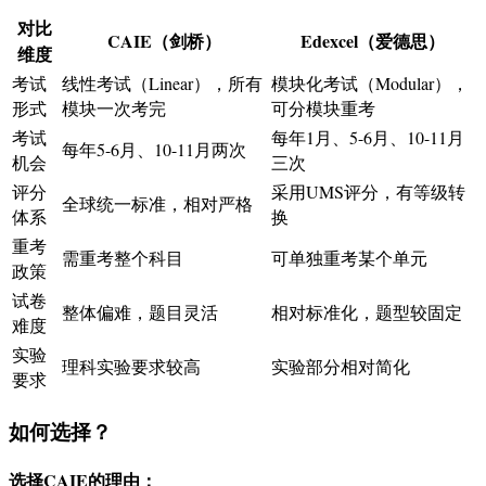
对比
CAIE（剑桥）
Edexcel（爱德思）
维度
考试
线性考试（Linear），所有
模块化考试（Modular），
形式
模块一次考完
可分模块重考
考试
每年1月、5-6月、10-11月
每年5-6月、10-11月两次
机会
三次
评分
采用UMS评分，有等级转
全球统一标准，相对严格
体系
换
重考
需重考整个科目
可单独重考某个单元
政策
试卷
整体偏难，题目灵活
相对标准化，题型较固定
难度
实验
理科实验要求较高
实验部分相对简化
要求
如何选择？
选择CAIE的理由：