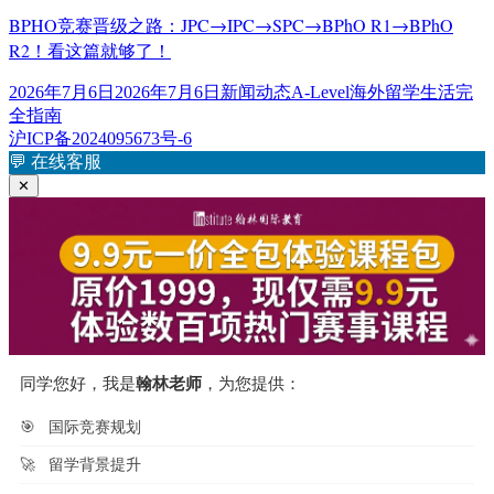
BPHO竞赛晋级之路：JPC→IPC→SPC→BPhO R1→BPhO
R2！看这篇就够了！
发
分
标
2026年7月6日
2026年7月6日
新闻动态
A-Level海外留学生活完
布
类
签
全指南
于
沪ICP备2024095673号-6
💬
在线客服
✕
同学您好，我是
翰林老师
，为您提供：
🎯
国际竞赛规划
🚀
留学背景提升