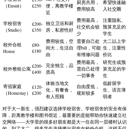
厨房共用，
希望快速融
（Ensuit）
£250
便，离教学楼
费用较高
入社交圈
近
费用最高，
注重隐私、
学校宿舍
独立卫浴和厨
£200-
社交机会较
预算充足的
（Studio）
£350
房，私密性好
少
学生
费用较低，空
需要自己处
大二以上学
校外合租
£80-
间大，生活自
理bill，可能
生，注重性
£180
House
由
有维修问题
价比
费用最高，
研究生或预
完全独立，品
£200-
校外整租公寓
需自己处理
算充足的学
£400
质高
一切事务
生
体验当地文
低龄留学
寄宿家庭
自由度低，
£120-
化，有餐食，
生、语言薄
（Homestay）
£200
规矩较多
有人照顾
弱者
对于大一新生，强烈建议选择学校宿舍。学校宿舍的安全有保
障，距离教学楼和图书馆近，最重要的是能帮助你快速建立社
交网络——大学里的很多好朋友都是大一住在同一层楼时认识
的。到了大二，很多学生选择搬出宿舍在校外合租，这样不仅