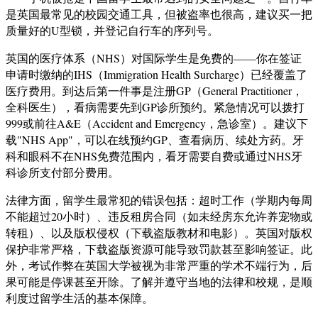
是英国最常见的校园交通工具，但被盗率也很高，建议买一把
质量好的U型锁，并登记自行车的序列号。
英国的医疗体系（NHS）对国际学生是免费的——你在签证
申请时缴纳的IHS（Immigration Health Surcharge）已经覆盖了
医疗费用。到达后第一件事是注册GP（General Practitioner，
全科医生），看病需要先到GP诊所预约。紧急情况可以拨打
999或前往A&E（Accident and Emergency，急诊室）。建议下
载"NHS App"，可以在线预约GP、查看病历、续处方药。牙
科和眼科不在NHS免费范围内，看牙需要自费或通过NHS牙
科诊所支付部分费用。
法律方面，留学生最常犯的错误包括：超时工作（学期内每周
不能超过20小时）、违反租房合同（如未经房东允许养宠物或
转租）、以及版权侵权（下载盗版教材和电影）。英国对版权
保护非常严格，下载盗版资源可能导致罚款甚至影响签证。此
外，考试作弊在英国大学被视为非常严重的学术不端行为，后
果可能是停课甚至开除。了解并遵守当地的法律和校规，是顺
利度过留学生活的基本保障。