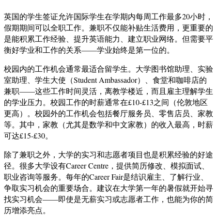
英国的学生签证允许国际学生在学期内每周工作最多20小时，
假期期间可以全职工作。兼职不仅能补贴生活费用，更重要的
是能积累工作经验、提升英语能力、建立职业网络。但需要平
衡好学业和工作的关系——学业始终是第一位的。
校园内的工作机会通常最适合留学生。大学图书馆助理、实验
室助理、学生大使（Student Ambassador）、食堂和咖啡店的
兼职——这些工作时间灵活，离教学楼近，而且雇主理解学生
的学业压力。校园工作的时薪通常在£10-£13之间（伦敦地区
更高）。校园外的工作机会包括餐厅服务员、零售店员、家教
等。其中，家教（尤其是数学和中文家教）的收入最高，时薪
可达£15-£30。
除了兼职之外，大学的实习和志愿者项目也是积累经验的好途
径。很多大学设有Career Centre，提供简历修改、模拟面试、
职业咨询等服务。每年的Career Fair是结识雇主、了解行业、
争取实习机会的重要场合。建议在大学第一年的暑假就开始寻
找实习机会——即使是无薪实习或志愿者工作，也能为你的简
历增添亮点。