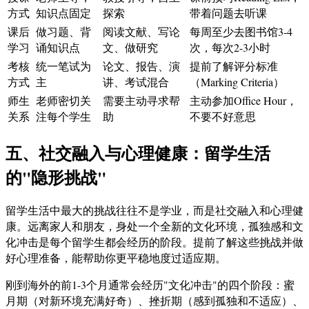
方式
知识点固定
探索
带着问题去听课
课后
做习题、背
阅读文献、写论
每周至少去图书馆3-4
学习
诵知识点
文、做研究
次，每次2-3小时
考核
统一笔试为
论文、报告、演
提前了解评分标准
方式
主
讲、考试混合
（Marking Criteria）
师生
老师密切关
需要主动寻求帮
主动参加Office Hour，
关系
注每个学生
助
不要不好意思
五、社交融入与心理健康：留学生活
的"隐形挑战"
留学生活中最大的挑战往往不是学业，而是社交融入和心理健
康。远离家人和朋友，身处一个全新的文化环境，孤独感和文
化冲击是每个留学生都会经历的阶段。提前了解这些挑战并做
好心理准备，能帮助你更平稳地度过适应期。
刚到海外的前1-3个月通常会经历"文化冲击"的四个阶段：蜜
月期（对新环境充满好奇）、挫折期（感到孤独和不适应）、