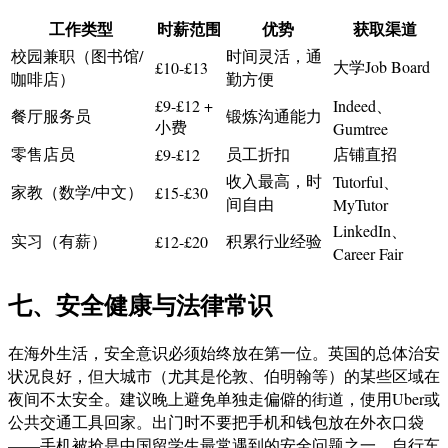
工作类型
时薪范围
优势
获取渠道
校园兼职（图书馆/
时间灵活，通
大学Job Board
£10-£13
咖啡店）
勤方便
£9-£12 +
Indeed、
餐厅服务员
锻炼沟通能力
小费
Gumtree
零售店员
员工折扣
店铺直招
£9-£12
收入最高，时
Tutorful、
家教（数学/中文）
£15-£30
间自由
MyTutor
LinkedIn、
实习（有薪）
积累行业经验
£12-£20
Career Fair
七、安全健康与法律常识
在海外生活，安全意识必须始终放在第一位。英国的总体治安
状况良好，但大城市（尤其是伦敦、伯明翰等）的某些区域在
夜间不太安全。建议晚上避免单独走偏僻的街道，使用Uber或
公共交通工具回家。出门时不要把手机和钱包放在外衣口袋
——手机被抢是中国留学生最常遇到的安全问题之一。自行车