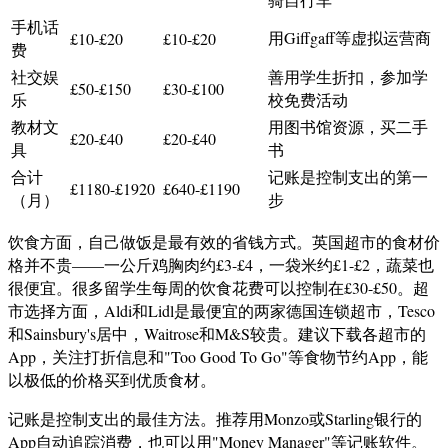
手机话
用Giffgaff等虚拟运营商
£10-£20
£10-£20
费
社交娱
善用学生折扣，参加学
£50-£150
£30-£100
乐
校免费活动
教材文
用图书馆资源，买二手
£20-£40
£20-£40
具
书
合计
记账是控制支出的第一
£1180-£1920
£640-£1190
（月）
步
饮食方面，自己做饭是最有效的省钱方式。英国超市的食材价
格并不贵——一公斤鸡胸肉约£3-£4，一袋米约£1-£2，蔬菜也
很便宜。很多留学生每周的饮食花费可以控制在£30-£50。超
市选择方面，Aldi和Lidl是最便宜的两家德国连锁超市，Tesco
和Sainsbury's居中，Waitrose和M&S较贵。建议下载各超市的
App，关注打折信息和"Too Good To Go"等食物节约App，能
以极低的价格买到优质食材。
记账是控制支出的最佳方法。推荐用Monzo或Starling银行的
App自动追踪消费，也可以用"Money Manager"等记账软件。