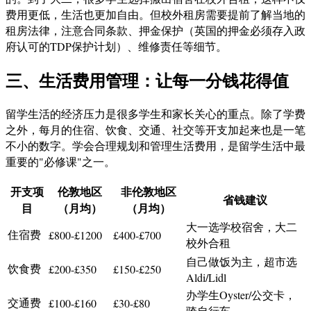
费用更低，生活也更加自由。但校外租房需要提前了解当地的
租房法律，注意合同条款、押金保护（英国的押金必须存入政
府认可的TDP保护计划）、维修责任等细节。
三、生活费用管理：让每一分钱花得值
留学生活的经济压力是很多学生和家长关心的重点。除了学费
之外，每月的住宿、饮食、交通、社交等开支加起来也是一笔
不小的数字。学会合理规划和管理生活费用，是留学生活中最
重要的"必修课"之一。
开支项
伦敦地区
非伦敦地区
省钱建议
目
（月均）
（月均）
大一选学校宿舍，大二
住宿费
£800-£1200
£400-£700
校外合租
自己做饭为主，超市选
饮食费
£200-£350
£150-£250
Aldi/Lidl
办学生Oyster/公交卡，
交通费
£100-£160
£30-£80
骑自行车