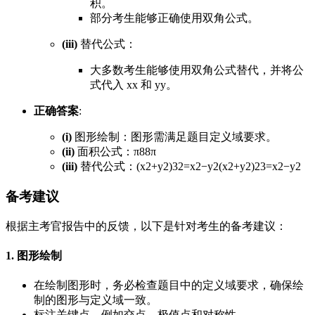
积。
部分考生能够正确使用双角公式。
(iii)
替代公式：
大多数考生能够使用双角公式替代，并将公
式代入
x
x
和
y
y
。
正确答案
:
(i)
图形绘制：图形需满足题目定义域要求。
(ii)
面积公式：
π8
8
π
(iii)
替代公式：
(x2+y2)32=x2−y2
(
x
2
+
y
2
)
2
3
=
x
2
−
y
2
备考建议
根据主考官报告中的反馈，以下是针对考生的备考建议：
1. 图形绘制
在绘制图形时，务必检查题目中的定义域要求，确保绘
制的图形与定义域一致。
标注关键点，例如交点、极值点和对称性。