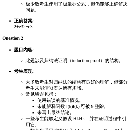
极少数考生使用了极坐标公式，但仍能够正确解决
问题。
正确答案
:
2+e3
2
+
e
3
Question 2
题目内容
:
此题涉及归纳法证明（induction proof）的结构。
考生表现
:
大多数考生对归纳法的结构有良好的理解，但部分
考生未能清晰表达所有步骤。
常见错误包括：
使用错误的基准情况。
未能解释函数
f(k)
f
(
k
)
可被 9 整除。
未写出最终结论。
一些考生能够定义假设
Hk
H
k
，并在证明过程中引
用它。