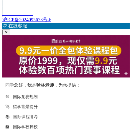
下
下一篇
Alevel进阶数学2018年真题评分标准下载《Cambridge
章：
导
International Advanced Level Further Mathematics May/June 2018
篇
航
Mark Scheme》
文
沪ICP备2024095673号-6
章：
💬
在线客服
✕
同学您好，我是
翰林老师
，为您提供：
🎯
国际竞赛规划
🚀
留学背景提升
📚
国际课程备考
🏫
国际学校择校