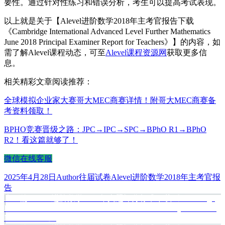
要性。通过针对性练习和错误分析，考生可以提高考试表现。
以上就是关于【Alevel进阶数学2018年主考官报告下载
《Cambridge International Advanced Level Further Mathematics
June 2018 Principal Examiner Report for Teachers》】的内容，如
需了解Alevel课程动态，可至
Alevel课程资源网
获取更多信
息。
相关精彩文章阅读推荐：
全球模拟企业家大赛哥大MEC商赛详情！附哥大MEC商赛备
考资料领取！
BPHO竞赛晋级之路：JPC→IPC→SPC→BPhO R1→BPhO
R2！看这篇就够了！
微信在线客服
发
作
分
标
2025年4月28日
Author
往届试卷
Alevel进阶数学2018年主考官报
布
者
类
签
告
于
上
上一篇
Alevel进阶数学2017年真题评分标准下载《Cambridge
文
International Advanced Level Further Mathematics May/June 2017
篇
章
Mark Scheme》
文