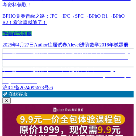
考资料领取！
BPHO竞赛晋级之路：JPC→IPC→SPC→BPhO R1→BPhO
R2！看这篇就够了！
微信在线客服
发
作
分
标
2025年4月27日
Author
往届试卷
Alevel进阶数学2016年试题册
布
上
者
类
签
上一篇
Alevel进阶数学2016年真题评分标准下载《Cambridge
文
于
International Advanced Level Further Mathematics Mark Scheme
篇
章
May/June 2016》
文
下
下一篇
Alevel进阶数学2016年试题册下载《Cambridge
章：
导
International Advanced Level Further Mathematics Question Paper
篇
航
May/June 2016》
文
沪ICP备2024095673号-6
章：
💬
在线客服
✕