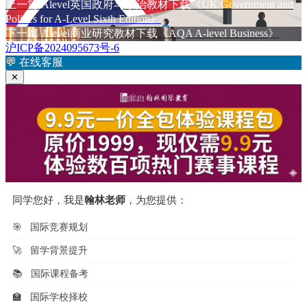
于
上
上一篇
Alevel英国政府与政治教材下载《UK Government and
文
篇
Politics for A-Level Sixth Edition》
章
文
下
下一篇
Alevel商业研究教材下载《AQA A-level Business》
章：
篇
沪ICP备2024095673号-6
导
文
💬
在线客服
航
章：
✕
同学您好，我是
翰林老师
，为您提供：
🎯
国际竞赛规划
🚀
留学背景提升
📚
国际课程备考
🏫
国际学校择校