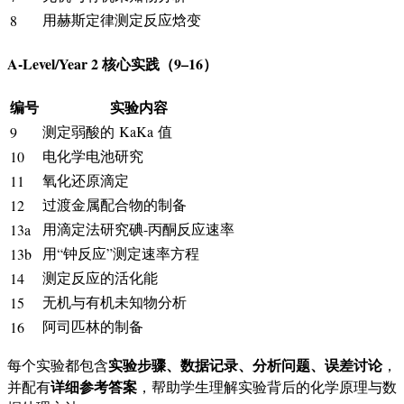
用赫斯定律测定反应焓变
8
A-Level/Year 2 核心实践（9–16）
编号
实验内容
测定弱酸的
Ka
K
a
值
9
电化学电池研究
10
氧化还原滴定
11
过渡金属配合物的制备
12
用滴定法研究碘-丙酮反应速率
13a
用“钟反应”测定速率方程
13b
测定反应的活化能
14
无机与有机未知物分析
15
阿司匹林的制备
16
实验步骤、数据记录、分析问题、误差讨论
每个实验都包含
，
详细参考答案
并配有
，帮助学生理解实验背后的化学原理与数