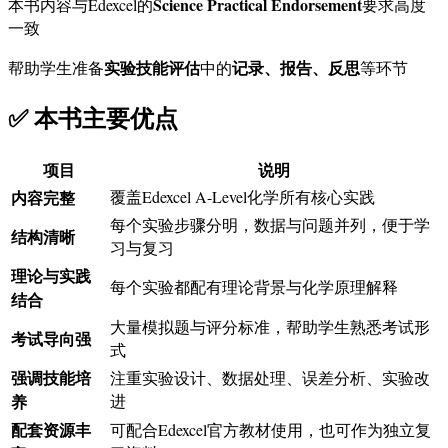
Science Practical Endorsement
本书内容与Edexcel的
要求高度
一致
实验技能评估
记录、报告、反思
帮助学生准备
中的
等环节
✅ 本书主要优点
项目
说明
内容完整
覆盖Edexcel A-Level化学所有核心实践
每个实验步骤分明，数据与问题并列，便于学
结构清晰
习与复习
理论与实践
每个实验都配有理论背景与化学原理解释
结合
大量模拟题与评分标准，帮助学生熟悉考试形
考试导向强
式
强调技能培
注重实验设计、数据处理、误差分析、实验改
养
进
配套资源丰
可配合Edexcel官方教材使用，也可作为独立复