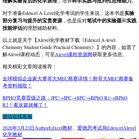
理解实验背后的化学原理
科学实践与批判性思维能力
，培养
。
实验
对于准备Edexcel A-Level化学考试的学生来说，这本书是
部分复习与提升的宝贵资源
笔试中的实验题
实践
，也是应对
和
技能评估
的理想辅助材料。
以上就是关于【Alevel化学教材下载《Edexcel A-level
Chemistry Student Guide Practical Chemistry》】的内容，如需了
解Alevel课程动态，可至
Alevel课程资源网
获取更多信息。
相关精彩文章阅读推荐：
全球模拟企业家大赛哥大MEC商赛详情！附哥大MEC商赛备
考资料领取！
BPHO竞赛晋级之路：JPC→IPC→SPC→BPhO R1→BPhO
R2！看这篇就够了！
微信在线客服
发
作
分
标
2026年3月23日
Author
Edxcel教材
、
爱德思考试局Edexcel
Alevel
布
者
类
签
化学教材