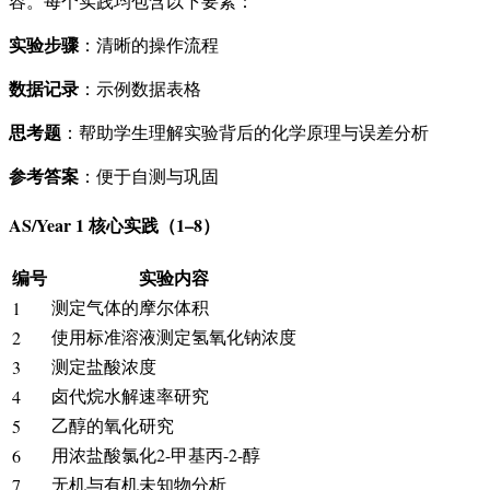
容。每个实践均包含以下要素：
实验步骤
：清晰的操作流程
数据记录
：示例数据表格
思考题
：帮助学生理解实验背后的化学原理与误差分析
参考答案
：便于自测与巩固
AS/Year 1 核心实践（1–8）
编号
实验内容
测定气体的摩尔体积
1
使用标准溶液测定氢氧化钠浓度
2
测定盐酸浓度
3
卤代烷水解速率研究
4
乙醇的氧化研究
5
用浓盐酸氯化2-甲基丙-2-醇
6
无机与有机未知物分析
7