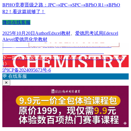
BPHO竞赛晋级之路：JPC→IPC→SPC→BPhO R1→BPhO
R2！看这篇就够了！
微信在线客服
发
作
分
标
2025年10月20日
Author
Edxcel教材
、
爱德思考试局Edexcel
布
者
类
签
Alevel爱德思化学教材
于
上
上一篇
Alevel爱德思商科教材《Edexcel A-Level Year 2
文
篇
Business Student Guide: Theme 4 - Global Business》
章
文
下
下一篇
Alevel爱德思化学教材《Edexcel AS/A Level Chemistry
章：
篇
1》
导
文
沪ICP备2024095673号-6
航
章：
💬
在线客服
✕