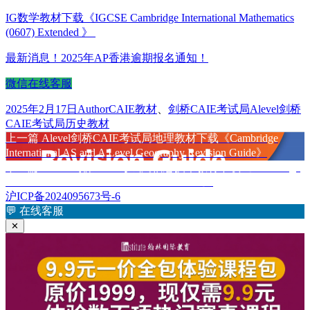
IG数学教材下载《IGCSE Cambridge International Mathematics
(0607) Extended 》
最新消息！2025年AP香港逾期报名通知！
微信在线客服
发
作
分
标
2025年2月17日
Author
CAIE教材
、
剑桥CAIE考试局
Alevel剑桥
布
者
类
签
CAIE考试局历史教材
于
上
上一篇
Alevel剑桥CAIE考试局地理教材下载《Cambridge
文
篇
International AS and A Level Geography Revision Guide》
章
文
下
下一篇
Alevel剑桥CAIE考试局信息技术教材下载《Cambridge
章：
篇
International AS and A Level IT Coursebook》
导
文
沪ICP备2024095673号-6
航
章：
💬
在线客服
✕