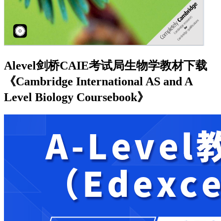
Alevel剑桥CAIE考试局生物学教材下载
《Cambridge International AS and A
Level Biology Coursebook》