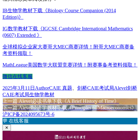
IB生物学教材下载《Biology Course Companion (2014
Edition)》
IG数学教材下载《IGCSE Cambridge International Mathematics
(0607) Extended 》
全球模拟企业家大赛哥大MEC商赛详情！附哥大MEC商赛备
考资料领取！
MathLeague美国数学大联盟竞赛详情！附赛事备考资料领取！
微信在线客服
发
作
分
标
2025年3月11日
Author
CAIE 真题
、
剑桥CAIE考试局
Alevel剑桥
布
者
类
签
CAIE考试局生物学教材
于
上
上一篇
Alevel必读书单下载《A Brief History of Time》
文
篇
下
下一篇
Alevel经济学教材下载《Principles of Macroeconomics》
章
文
篇
沪ICP备2024095673号-6
章：
文
💬
在线客服
导
章：
✕
航