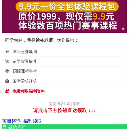
同学您好，我是
翰林老师
，为您提供：
🎯
国际竞赛规划
🚀
留学背景提升
📚
国际课程备考
🏫
国际学校择校
🎁
免费领取福利资料
竞赛报名/福利领取
请点击下方按钮直达领取
↓↓↓
项目咨询+福利领取
💬
微信咨询