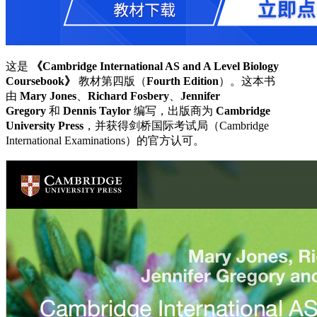
这是
《Cambridge International AS and A Level Biology
Coursebook》
教材第四版（
Fourth Edition
）。这本书
由
Mary Jones
、
Richard Fosbery
、
Jennifer
Gregory
和
Dennis Taylor
编写，出版商为
Cambridge
University Press
，并获得剑桥国际考试局（Cambridge
International Examinations）的官方认可。