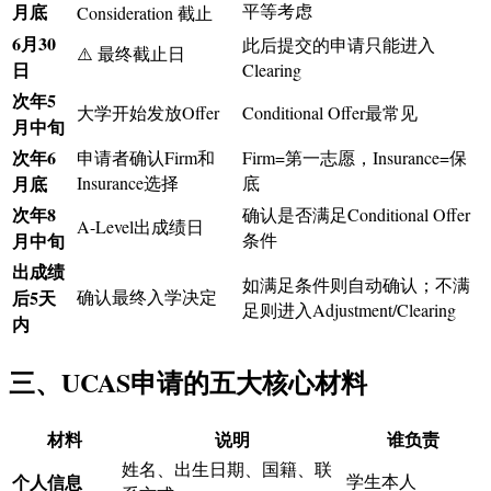
月底
平等考虑
Consideration 截止
6月30
此后提交的申请只能进入
⚠️ 最终截止日
日
Clearing
次年5
大学开始发放Offer
Conditional Offer最常见
月中旬
次年6
申请者确认Firm和
Firm=第一志愿，Insurance=保
月底
Insurance选择
底
次年8
确认是否满足Conditional Offer
A-Level出成绩日
月中旬
条件
出成绩
如满足条件则自动确认；不满
后5天
确认最终入学决定
足则进入Adjustment/Clearing
内
三、UCAS申请的五大核心材料
材料
说明
谁负责
姓名、出生日期、国籍、联
个人信息
学生本人