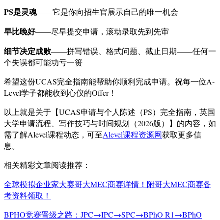
PS是灵魂
——它是你向招生官展示自己的唯一机会
早比晚好
——尽早提交申请，滚动录取先到先审
细节决定成败
——拼写错误、格式问题、截止日期——任何一
个失误都可能功亏一篑
希望这份UCAS完全指南能帮助你顺利完成申请。祝每一位A-
Level学子都能收到心仪的Offer！
以上就是关于【UCAS申请与个人陈述（PS）完全指南，英国
大学申请流程、写作技巧与时间规划（2026版）】的内容，如
需了解Alevel课程动态，可至
Alevel课程资源网
获取更多信
息。
相关精彩文章阅读推荐：
全球模拟企业家大赛哥大MEC商赛详情！附哥大MEC商赛备
考资料领取！
BPHO竞赛晋级之路：JPC→IPC→SPC→BPhO R1→BPhO