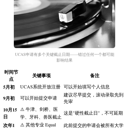
UCAS申请有多个关键截止日期——错过任何一个都可能
影响结果
时间节
关键事项
备注
点
5月初
UCAS系统开放注册
可以开始填写个人信息
建议尽早提交，滚动录取先到
9月初
可以开始提交申请
先审
⚠️ 牛津、剑桥、医
10月15
这是"硬性截止日"，不可延期
日
学、牙科、兽医截止
⚠️ 其他专业 Equal
次年1
此前提交的申请会被所有大学