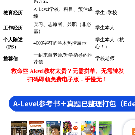
系方式
A-Level学校、科目、预估成
教育经历
学生+学校
绩
实习、志愿者、兼职（非必
工作经历
学生本人
需）
个人陈述
学生本人（核
4000字符的学术热情展示
（PS）
心！）
一封来自老师/升学指导的推
推荐信
学校老师
荐信
救命🆘 Alevel教材太贵？无需拼单、无需转发
扫码即领免费电子版，手慢无！