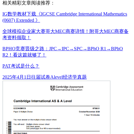
相关精彩文章阅读推荐：
IG数学教材下载《IGCSE Cambridge International Mathematics
(0607) Extended 》
全球模拟企业家大赛哥大MEC商赛详情！附哥大MEC商赛备
考资料领取！
BPHO竞赛晋级之路：JPC→IPC→SPC→BPhO R1→BPhO
R2！看这篇就够了！
PAT考试是什么？
发
分
标
2025年4月1日
往届试卷
Alevel经济学真题
布
类
签
于