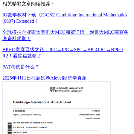
相关精彩文章阅读推荐：
IG数学教材下载《IGCSE Cambridge International Mathematics
(0607) Extended 》
全球模拟企业家大赛哥大MEC商赛详情！附哥大MEC商赛备
考资料领取！
BPHO竞赛晋级之路：JPC→IPC→SPC→BPhO R1→BPhO
R2！看这篇就够了！
PAT考试是什么？
发
分
标
2025年4月1日
往届试卷
Alevel经济学真题
布
类
签
于