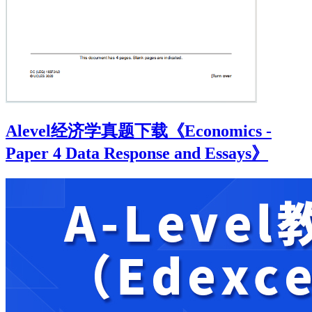
Alevel经济学真题下载《Economics -
Paper 4 Data Response and Essays》