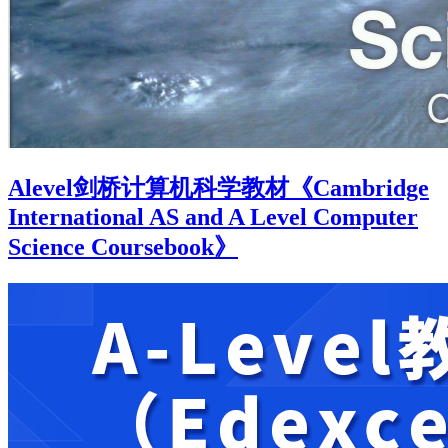
Alevel剑桥计算机科学教材《Cambridge
International AS and A Level Computer
Science Coursebook》