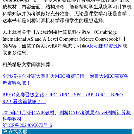
威教材，内容全面、结构清晰，能够帮助学生系统学习计算机
科学知识并为考试做好充分准备。无论是课堂学习还是自学，
这本书都是剑桥计算机科学课程学生的理想选择。
以上就是关于【Alevel剑桥计算机科学教材《Cambridge
International AS and A Level Computer Science Coursebook》】
的内容，如需了解Alevel课程动态，可至
Alevel课程资源网
获
取更多信息。
相关精彩文章阅读推荐：
全球模拟企业家大赛哥大MEC商赛详情！附哥大MEC商赛备
考资料领取！
BPHO竞赛晋级之路：JPC→IPC→SPC→BPhO R1→BPhO
R2！看这篇就够了！
发
分
标
2025年11月3日
CAIE教材
、
剑桥CAIE考试局
Alevel剑桥计算机
布
类
签
科学教材
于
沪ICP备2024095673号-6
💬
在线客服