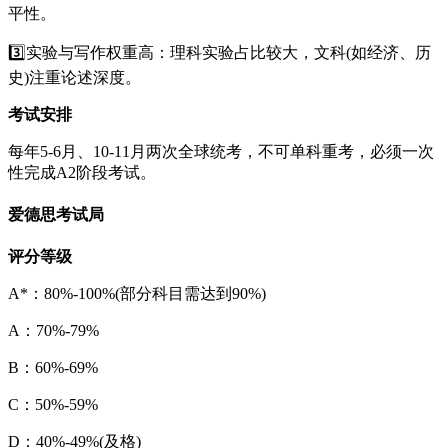
平性。
3️⃣实验与写作权重高：理科实验占比较大，文科(如经济、历
史)注重论述深度。
考试安排
每年5-6月、10-11月两次全球统考，不可单科重考，必须一次
性完成A2阶段考试。
爱德思考试局
评分等级
A*：80%-100%(部分科目需达到90%)
A：70%-79%
B：60%-69%
C：50%-59%
D：40%-49%(及格)